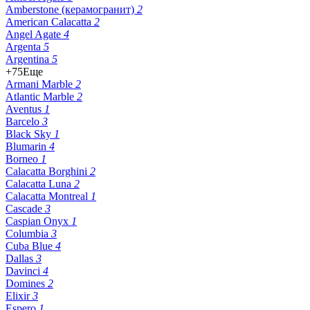
Amberstone (керамогранит)
2
American Calacatta
2
Angel Agate
4
Argenta
5
Argentina
5
+75
Еще
Armani Marble
2
Atlantic Marble
2
Aventus
1
Barcelo
3
Black Sky
1
Blumarin
4
Borneo
1
Calacatta Borghini
2
Calacatta Luna
2
Calacatta Montreal
1
Cascade
3
Caspian Onyx
1
Columbia
3
Cuba Blue
4
Dallas
3
Davinci
4
Domines
2
Elixir
3
Espero
1