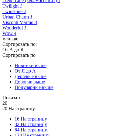
Trend Line (керамогранит)
5
Twilight
1
Twinstone
2
Urban Charm
1
Visconti Marmo
3
Wonderful
1
Wow
4
меньше
Сортировать по:
От А до Я
Сортировать по
Новинки выше
От Я до А
Дешевые выше
Дорогие выше
Популярные выше
Показать:
20
20 На страницу
16 На страницу
32 На страницу
64 На страницу
128 На страницу