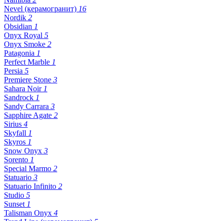
Nevel (керамогранит)
16
Nordik
2
Obsidian
1
Onyx Royal
5
Onyx Smoke
2
Patagonia
1
Perfect Marble
1
Persia
5
Premiere Stone
3
Sahara Noir
1
Sandrock
1
Sandy Carrara
3
Sapphire Agate
2
Sirius
4
Skyfall
1
Skyros
1
Snow Onyx
3
Sorento
1
Special Marmo
2
Statuario
3
Statuario Infinito
2
Studio
5
Sunset
1
Talisman Onyx
4