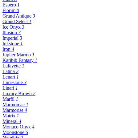
Espero
1
Florim
0
Grand Antique
3
Grand Select
1
Ice Onyx
3
Illusion
7
Imperial
3
Inkstone
1
Iron
4
Jupiter Marmo
1
Karibib Fantasy
1
Lafayette
1
Latina
2
Lenart
1
Limestone
3
Linari
1
Luxury Brown
2
Marfil
1
Marmomac
1
Marmorise
4
Matrix
1
Mineral
4
Monaco Onyx
4
Moonstone
6
Namibia
2