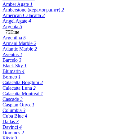
Amber Agate
1
Amberstone (керамогранит)
2
American Calacatta
2
Angel Agate
4
Argenta
5
+75
Еще
Argentina
5
Armani Marble
2
Atlantic Marble
2
Aventus
1
Barcelo
3
Black Sky
1
Blumarin
4
Borneo
1
Calacatta Borghini
2
Calacatta Luna
2
Calacatta Montreal
1
Cascade
3
Caspian Onyx
1
Columbia
3
Cuba Blue
4
Dallas
3
Davinci
4
Domines
2
Elixir
3