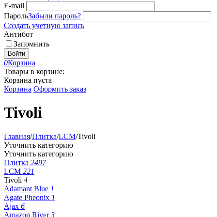
E-mail
Пароль
Забыли пароль?
Создать учетную запись
Антибот
Запомнить
Войти
0
Корзина
Товары в корзине:
Корзина пуста
Корзина
Оформить заказ
Tivoli
Главная
/
Плитка
/
LCM
/
Tivoli
Уточнить категорию
Уточнить категорию
Плитка
2497
LCM
221
Tivoli
4
Adamant Blue
1
Agate Pheonix
1
Ajax
6
Amazon River
3