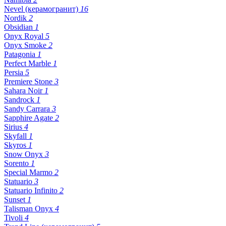
Nevel (керамогранит)
16
Nordik
2
Obsidian
1
Onyx Royal
5
Onyx Smoke
2
Patagonia
1
Perfect Marble
1
Persia
5
Premiere Stone
3
Sahara Noir
1
Sandrock
1
Sandy Carrara
3
Sapphire Agate
2
Sirius
4
Skyfall
1
Skyros
1
Snow Onyx
3
Sorento
1
Special Marmo
2
Statuario
3
Statuario Infinito
2
Sunset
1
Talisman Onyx
4
Tivoli
4