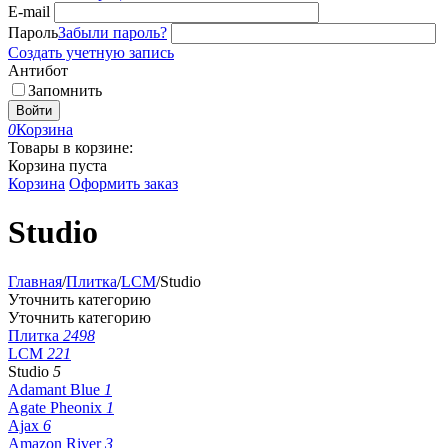
E-mail
Пароль
Забыли пароль?
Создать учетную запись
Антибот
Запомнить
Войти
0
Корзина
Товары в корзине:
Корзина пуста
Корзина
Оформить заказ
Studio
Главная
/
Плитка
/
LCM
/
Studio
Уточнить категорию
Уточнить категорию
Плитка
2498
LCM
221
Studio
5
Adamant Blue
1
Agate Pheonix
1
Ajax
6
Amazon River
3