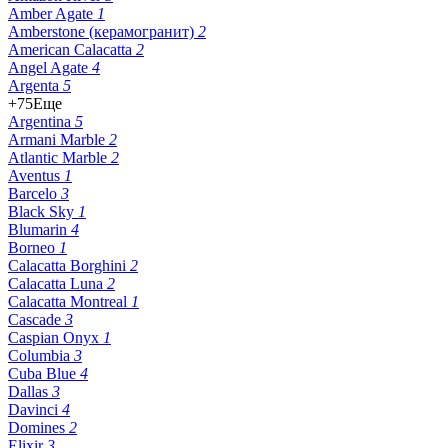
Amber Agate
1
Amberstone (керамогранит)
2
American Calacatta
2
Angel Agate
4
Argenta
5
+75
Еще
Argentina
5
Armani Marble
2
Atlantic Marble
2
Aventus
1
Barcelo
3
Black Sky
1
Blumarin
4
Borneo
1
Calacatta Borghini
2
Calacatta Luna
2
Calacatta Montreal
1
Cascade
3
Caspian Onyx
1
Columbia
3
Cuba Blue
4
Dallas
3
Davinci
4
Domines
2
Elixir
3