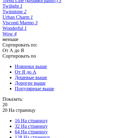
Trend Line (керамогранит)
5
Twilight
1
Twinstone
2
Urban Charm
1
Visconti Marmo
3
Wonderful
1
Wow
4
меньше
Сортировать по:
От А до Я
Сортировать по
Новинки выше
От Я до А
Дешевые выше
Дорогие выше
Популярные выше
Показать:
20
20 На страницу
16 На страницу
32 На страницу
64 На страницу
128 На страницу