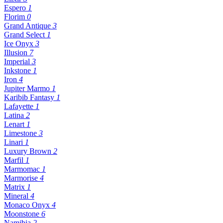
Espero
1
Florim
0
Grand Antique
3
Grand Select
1
Ice Onyx
3
Illusion
7
Imperial
3
Inkstone
1
Iron
4
Jupiter Marmo
1
Karibib Fantasy
1
Lafayette
1
Latina
2
Lenart
1
Limestone
3
Linari
1
Luxury Brown
2
Marfil
1
Marmomac
1
Marmorise
4
Matrix
1
Mineral
4
Monaco Onyx
4
Moonstone
6
Namibia
2