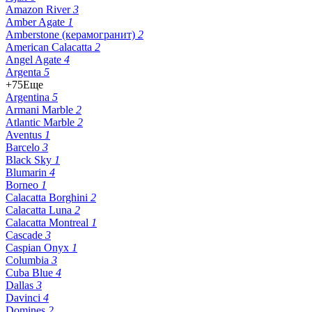
Amazon River
3
Amber Agate
1
Amberstone (керамогранит)
2
American Calacatta
2
Angel Agate
4
Argenta
5
+75
Еще
Argentina
5
Armani Marble
2
Atlantic Marble
2
Aventus
1
Barcelo
3
Black Sky
1
Blumarin
4
Borneo
1
Calacatta Borghini
2
Calacatta Luna
2
Calacatta Montreal
1
Cascade
3
Caspian Onyx
1
Columbia
3
Cuba Blue
4
Dallas
3
Davinci
4
Domines
2