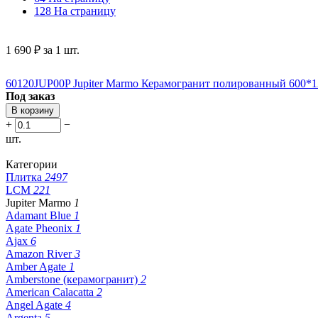
128 На страницу
1 690
₽
за 1 шт.
60120JUP00P Jupiter Marmo Керамогранит полированный 600*120
Под заказ
В корзину
+
−
шт.
Категории
Плитка
2497
LCM
221
Jupiter Marmo
1
Adamant Blue
1
Agate Pheonix
1
Ajax
6
Amazon River
3
Amber Agate
1
Amberstone (керамогранит)
2
American Calacatta
2
Angel Agate
4
Argenta
5