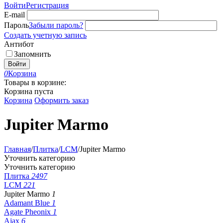
Войти
Регистрация
E-mail
Пароль
Забыли пароль?
Создать учетную запись
Антибот
Запомнить
Войти
0
Корзина
Товары в корзине:
Корзина пуста
Корзина
Оформить заказ
Jupiter Marmo
Главная
/
Плитка
/
LCM
/
Jupiter Marmo
Уточнить категорию
Уточнить категорию
Плитка
2497
LCM
221
Jupiter Marmo
1
Adamant Blue
1
Agate Pheonix
1
Ajax
6