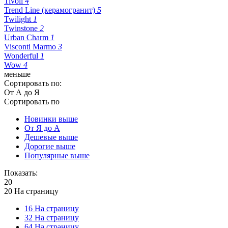
Tivoli
4
Trend Line (керамогранит)
5
Twilight
1
Twinstone
2
Urban Charm
1
Visconti Marmo
3
Wonderful
1
Wow
4
меньше
Сортировать по:
От А до Я
Сортировать по
Новинки выше
От Я до А
Дешевые выше
Дорогие выше
Популярные выше
Показать:
20
20 На страницу
16 На страницу
32 На страницу
64 На страницу