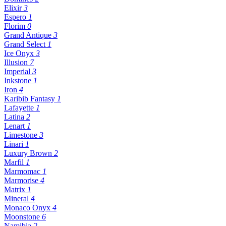
Elixir
3
Espero
1
Florim
0
Grand Antique
3
Grand Select
1
Ice Onyx
3
Illusion
7
Imperial
3
Inkstone
1
Iron
4
Karibib Fantasy
1
Lafayette
1
Latina
2
Lenart
1
Limestone
3
Linari
1
Luxury Brown
2
Marfil
1
Marmomac
1
Marmorise
4
Matrix
1
Mineral
4
Monaco Onyx
4
Moonstone
6
Namibia
2