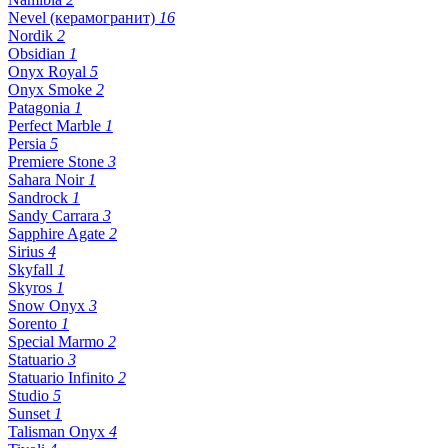
Nevel (керамогранит)
16
Nordik
2
Obsidian
1
Onyx Royal
5
Onyx Smoke
2
Patagonia
1
Perfect Marble
1
Persia
5
Premiere Stone
3
Sahara Noir
1
Sandrock
1
Sandy Carrara
3
Sapphire Agate
2
Sirius
4
Skyfall
1
Skyros
1
Snow Onyx
3
Sorento
1
Special Marmo
2
Statuario
3
Statuario Infinito
2
Studio
5
Sunset
1
Talisman Onyx
4