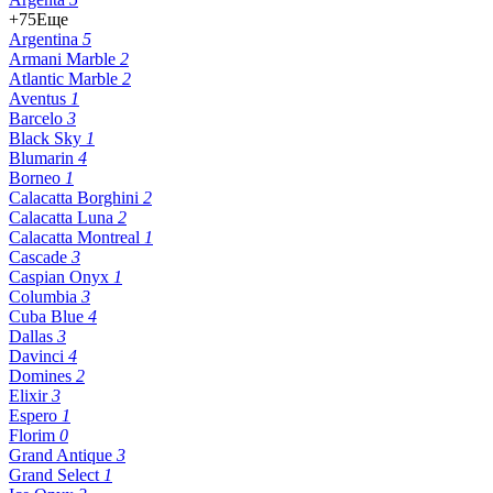
+75
Еще
Argentina
5
Armani Marble
2
Atlantic Marble
2
Aventus
1
Barcelo
3
Black Sky
1
Blumarin
4
Borneo
1
Calacatta Borghini
2
Calacatta Luna
2
Calacatta Montreal
1
Cascade
3
Caspian Onyx
1
Columbia
3
Cuba Blue
4
Dallas
3
Davinci
4
Domines
2
Elixir
3
Espero
1
Florim
0
Grand Antique
3
Grand Select
1