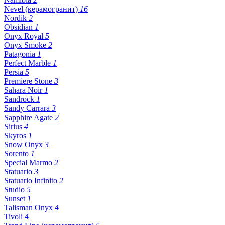
Nevel (керамогранит)
16
Nordik
2
Obsidian
1
Onyx Royal
5
Onyx Smoke
2
Patagonia
1
Perfect Marble
1
Persia
5
Premiere Stone
3
Sahara Noir
1
Sandrock
1
Sandy Carrara
3
Sapphire Agate
2
Sirius
4
Skyros
1
Snow Onyx
3
Sorento
1
Special Marmo
2
Statuario
3
Statuario Infinito
2
Studio
5
Sunset
1
Talisman Onyx
4
Tivoli
4