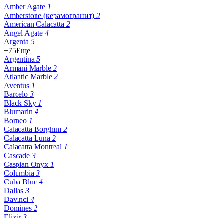
Amber Agate
1
Amberstone (керамогранит)
2
American Calacatta
2
Angel Agate
4
Argenta
5
+75
Еще
Argentina
5
Armani Marble
2
Atlantic Marble
2
Aventus
1
Barcelo
3
Black Sky
1
Blumarin
4
Borneo
1
Calacatta Borghini
2
Calacatta Luna
2
Calacatta Montreal
1
Cascade
3
Caspian Onyx
1
Columbia
3
Cuba Blue
4
Dallas
3
Davinci
4
Domines
2
Elixir
3