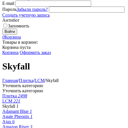
E-mail
Пароль
Забыли пароль?
Создать учетную запись
Антибот
Запомнить
Войти
0
Корзина
Товары в корзине:
Корзина пуста
Корзина
Оформить заказ
Skyfall
Главная
/
Плитка
/
LCM
/
Skyfall
Уточнить категорию
Уточнить категорию
Плитка
2498
LCM
221
Skyfall
1
Adamant Blue
1
Agate Pheonix
1
Ajax
6
Amazon River
3