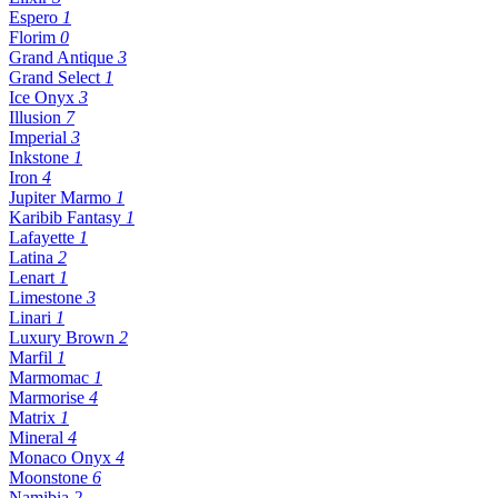
Espero
1
Florim
0
Grand Antique
3
Grand Select
1
Ice Onyx
3
Illusion
7
Imperial
3
Inkstone
1
Iron
4
Jupiter Marmo
1
Karibib Fantasy
1
Lafayette
1
Latina
2
Lenart
1
Limestone
3
Linari
1
Luxury Brown
2
Marfil
1
Marmomac
1
Marmorise
4
Matrix
1
Mineral
4
Monaco Onyx
4
Moonstone
6
Namibia
2