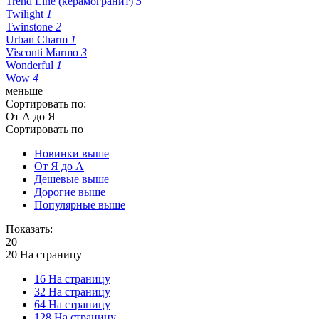
Trend Line (керамогранит)
5
Twilight
1
Twinstone
2
Urban Charm
1
Visconti Marmo
3
Wonderful
1
Wow
4
меньше
Сортировать по:
От А до Я
Сортировать по
Новинки выше
От Я до А
Дешевые выше
Дорогие выше
Популярные выше
Показать:
20
20 На страницу
16 На страницу
32 На страницу
64 На страницу
128 На страницу