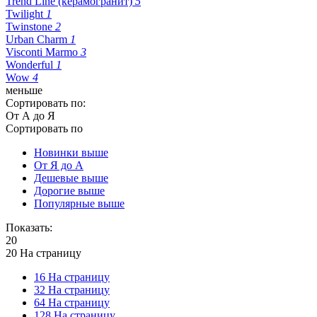
Trend Line (керамогранит)
5
Twilight
1
Twinstone
2
Urban Charm
1
Visconti Marmo
3
Wonderful
1
Wow
4
меньше
Сортировать по:
От А до Я
Сортировать по
Новинки выше
От Я до А
Дешевые выше
Дорогие выше
Популярные выше
Показать:
20
20 На страницу
16 На страницу
32 На страницу
64 На страницу
128 На страницу