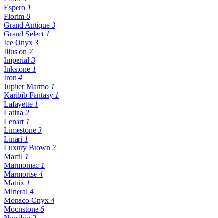
Espero
1
Florim
0
Grand Antique
3
Grand Select
1
Ice Onyx
3
Illusion
7
Imperial
3
Inkstone
1
Iron
4
Jupiter Marmo
1
Karibib Fantasy
1
Lafayette
1
Latina
2
Lenart
1
Limestone
3
Linari
1
Luxury Brown
2
Marfil
1
Marmomac
1
Marmorise
4
Matrix
1
Mineral
4
Monaco Onyx
4
Moonstone
6
Namibia
2