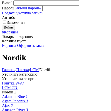
E-mail
Пароль
Забыли пароль?
Создать учетную запись
Антибот
Запомнить
Войти
0
Корзина
Товары в корзине:
Корзина пуста
Корзина
Оформить заказ
Nordik
Главная
/
Плитка
/
LCM
/
Nordik
Уточнить категорию
Уточнить категорию
Плитка
2498
LCM
221
Nordik
2
Adamant Blue
1
Agate Pheonix
1
Ajax
6
Amazon River
3