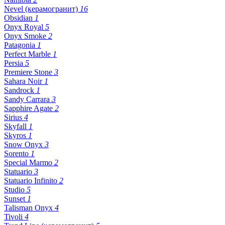
Nevel (керамогранит)
16
Obsidian
1
Onyx Royal
5
Onyx Smoke
2
Patagonia
1
Perfect Marble
1
Persia
5
Premiere Stone
3
Sahara Noir
1
Sandrock
1
Sandy Carrara
3
Sapphire Agate
2
Sirius
4
Skyfall
1
Skyros
1
Snow Onyx
3
Sorento
1
Special Marmo
2
Statuario
3
Statuario Infinito
2
Studio
5
Sunset
1
Talisman Onyx
4
Tivoli
4