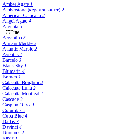
Amber Agate
1
Amberstone (керамогранит)
2
American Calacatta
2
Angel Agate
4
Argenta
5
+75
Еще
Argentina
5
Armani Marble
2
Atlantic Marble
2
Aventus
1
Barcelo
3
Black Sky
1
Blumarin
4
Borneo
1
Calacatta Borghini
2
Calacatta Luna
2
Calacatta Montreal
1
Cascade
3
Caspian Onyx
1
Columbia
3
Cuba Blue
4
Dallas
3
Davinci
4
Domines
2
Elixir
3