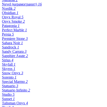
Nevel (керамогранит)
16
Nordik
2
Obsidian
1
Onyx Royal
5
Onyx Smoke
2
Patagonia
1
Perfect Marble
1
Persia
5
Premiere Stone
3
Sahara Noir
1
Sandrock
1
Sandy Carrara
3
Sapphire Agate
2
Sirius
4
Skyfall
1
Skyros
1
Snow Onyx
3
Sorento
1
Special Marmo
2
Statuario
3
Statuario Infinito
2
Studio
5
Sunset
1
Talisman Onyx
4