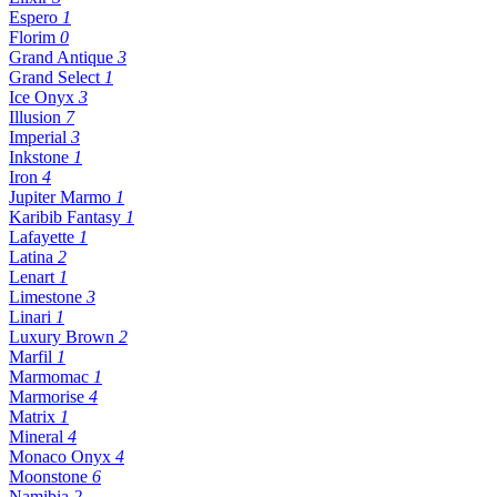
Espero
1
Florim
0
Grand Antique
3
Grand Select
1
Ice Onyx
3
Illusion
7
Imperial
3
Inkstone
1
Iron
4
Jupiter Marmo
1
Karibib Fantasy
1
Lafayette
1
Latina
2
Lenart
1
Limestone
3
Linari
1
Luxury Brown
2
Marfil
1
Marmomac
1
Marmorise
4
Matrix
1
Mineral
4
Monaco Onyx
4
Moonstone
6
Namibia
2