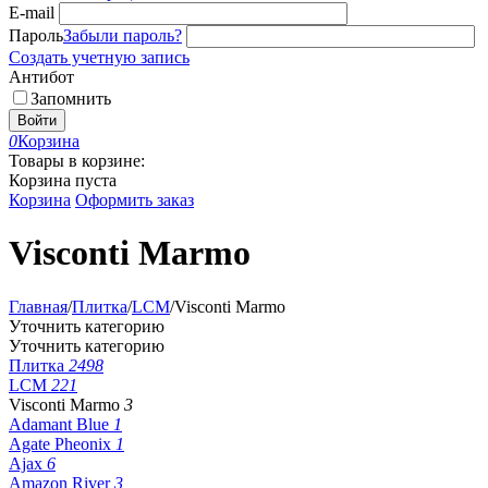
E-mail
Пароль
Забыли пароль?
Создать учетную запись
Антибот
Запомнить
Войти
0
Корзина
Товары в корзине:
Корзина пуста
Корзина
Оформить заказ
Visconti Marmo
Главная
/
Плитка
/
LCM
/
Visconti Marmo
Уточнить категорию
Уточнить категорию
Плитка
2498
LCM
221
Visconti Marmo
3
Adamant Blue
1
Agate Pheonix
1
Ajax
6
Amazon River
3