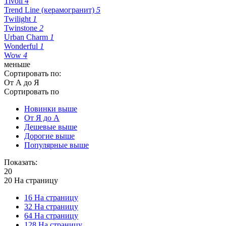
Tivoli
4
Trend Line (керамогранит)
5
Twilight
1
Twinstone
2
Urban Charm
1
Wonderful
1
Wow
4
меньше
Сортировать по:
От А до Я
Сортировать по
Новинки выше
От Я до А
Дешевые выше
Дорогие выше
Популярные выше
Показать:
20
20 На страницу
16 На страницу
32 На страницу
64 На страницу
128 На страницу