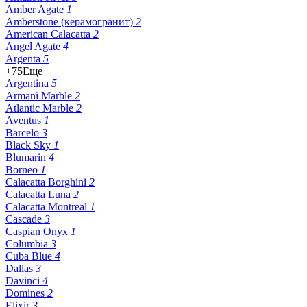
Amber Agate
1
Amberstone (керамогранит)
2
American Calacatta
2
Angel Agate
4
Argenta
5
+75
Еще
Argentina
5
Armani Marble
2
Atlantic Marble
2
Aventus
1
Barcelo
3
Black Sky
1
Blumarin
4
Borneo
1
Calacatta Borghini
2
Calacatta Luna
2
Calacatta Montreal
1
Cascade
3
Caspian Onyx
1
Columbia
3
Cuba Blue
4
Dallas
3
Davinci
4
Domines
2
Elixir
3