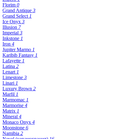
Florim
0
Grand Antique
3
Grand Select
1
Ice Onyx
3
Illusion
7
Imperial
3
Inkstone
1
Iron
4
Jupiter Marmo
1
Karibib Fantasy
1
Lafayette
1
Latina
2
Lenart
1
Limestone
3
Linari
1
Luxury Brown
2
Marfil
1
Marmomac
1
Marmorise
4
Matrix
1
Mineral
4
Monaco Onyx
4
Moonstone
6
Namibia
2
Nevel (керамогранит)
16