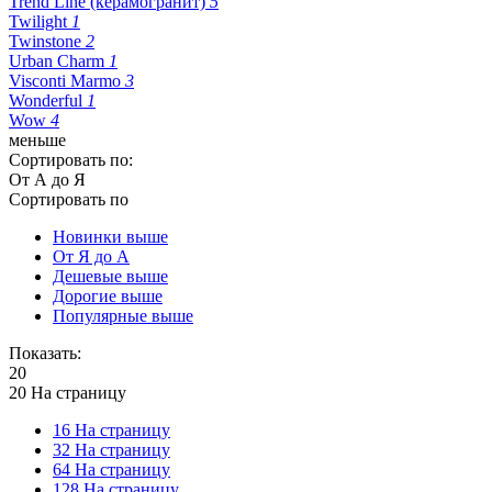
Trend Line (керамогранит)
5
Twilight
1
Twinstone
2
Urban Charm
1
Visconti Marmo
3
Wonderful
1
Wow
4
меньше
Сортировать по:
От А до Я
Сортировать по
Новинки выше
От Я до А
Дешевые выше
Дорогие выше
Популярные выше
Показать:
20
20 На страницу
16 На страницу
32 На страницу
64 На страницу
128 На страницу