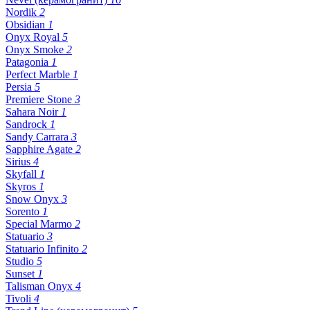
Nordik
2
Obsidian
1
Onyx Royal
5
Onyx Smoke
2
Patagonia
1
Perfect Marble
1
Persia
5
Premiere Stone
3
Sahara Noir
1
Sandrock
1
Sandy Carrara
3
Sapphire Agate
2
Sirius
4
Skyfall
1
Skyros
1
Snow Onyx
3
Sorento
1
Special Marmo
2
Statuario
3
Statuario Infinito
2
Studio
5
Sunset
1
Talisman Onyx
4
Tivoli
4