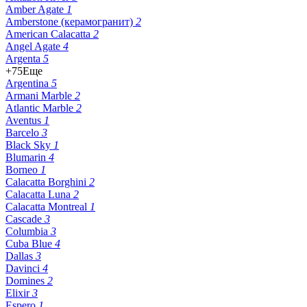
Amber Agate
1
Amberstone (керамогранит)
2
American Calacatta
2
Angel Agate
4
Argenta
5
+75
Еще
Argentina
5
Armani Marble
2
Atlantic Marble
2
Aventus
1
Barcelo
3
Black Sky
1
Blumarin
4
Borneo
1
Calacatta Borghini
2
Calacatta Luna
2
Calacatta Montreal
1
Cascade
3
Columbia
3
Cuba Blue
4
Dallas
3
Davinci
4
Domines
2
Elixir
3
Espero
1