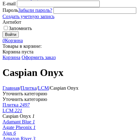
E-mail
Пароль
Забыли пароль?
Создать учетную запись
Антибот
Запомнить
Войти
0
Корзина
Товары в корзине:
Корзина пуста
Корзина
Оформить заказ
Caspian Onyx
Главная
/
Плитка
/
LCM
/
Caspian Onyx
Уточнить категорию
Уточнить категорию
Плитка
2497
LCM
221
Caspian Onyx
1
Adamant Blue
1
Agate Pheonix
1
Ajax
6
Amazon River
3