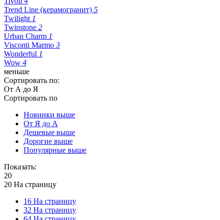
Tivoli
4
Trend Line (керамогранит)
5
Twilight
1
Twinstone
2
Urban Charm
1
Visconti Marmo
3
Wonderful
1
Wow
4
меньше
Сортировать по:
От А до Я
Сортировать по
Новинки выше
От Я до А
Дешевые выше
Дорогие выше
Популярные выше
Показать:
20
20 На страницу
16 На страницу
32 На страницу
64 На страницу