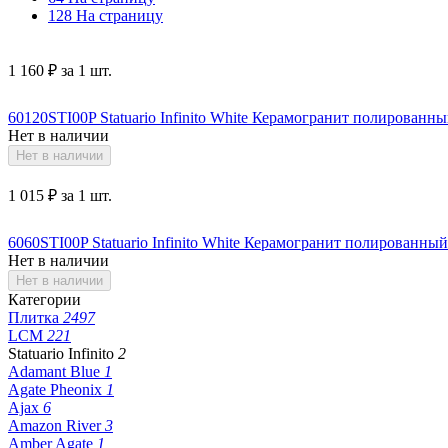
128 На страницу
1 160
₽
за 1 шт.
60120STI00P Statuario Infinito White Керамогранит полированный
Нет в наличии
Нет в наличии
1 015
₽
за 1 шт.
6060STI00P Statuario Infinito White Керамогранит полированный 
Нет в наличии
Нет в наличии
Категории
Плитка
2497
LCM
221
Statuario Infinito
2
Adamant Blue
1
Agate Pheonix
1
Ajax
6
Amazon River
3
Amber Agate
1