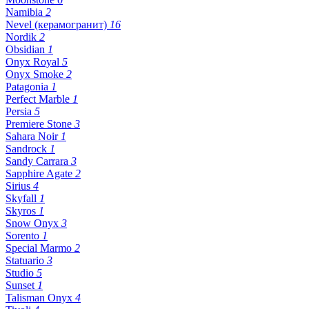
Namibia
2
Nevel (керамогранит)
16
Nordik
2
Obsidian
1
Onyx Royal
5
Onyx Smoke
2
Patagonia
1
Perfect Marble
1
Persia
5
Premiere Stone
3
Sahara Noir
1
Sandrock
1
Sandy Carrara
3
Sapphire Agate
2
Sirius
4
Skyfall
1
Skyros
1
Snow Onyx
3
Sorento
1
Special Marmo
2
Statuario
3
Studio
5
Sunset
1
Talisman Onyx
4