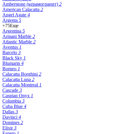
Amberstone (керамогранит)
2
American Calacatta
2
Angel Agate
4
Argenta
5
+75
Еще
Argentina
5
Armani Marble
2
Atlantic Marble
2
Aventus
1
Barcelo
3
Black Sky
1
Blumarin
4
Borneo
1
Calacatta Borghini
2
Calacatta Luna
2
Calacatta Montreal
1
Cascade
3
Caspian Onyx
1
Columbia
3
Cuba Blue
4
Dallas
3
Davinci
4
Domines
2
Elixir
3
Espero
1