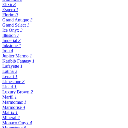
Elixir
3
Espero
1
Florim
0
Grand Antique
3
Grand Select
1
Ice Onyx
3
Illusion
7
Imperial
3
Inkstone
1
Iron
4
Jupiter Marmo
1
Karibib Fantasy
1
Lafayette
1
Latina
2
Lenart
1
Limestone
3
Linari
1
Luxury Brown
2
Marfil
1
Marmomac
1
Marmorise
4
Matrix
1
Mineral
4
Monaco Onyx
4
Moonstone
6