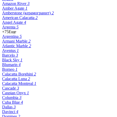
Amazon River
3
Amber Agate
1
Amberstone (керамогранит)
2
American Calacatta
2
Angel Agate
4
Argenta
5
+75
Еще
Argentina
5
Armani Marble
2
Atlantic Marble
2
Aventus
1
Barcelo
3
Black Sky
1
Blumarin
4
Borneo
1
Calacatta Borghini
2
Calacatta Luna
2
Calacatta Montreal
1
Cascade
3
Caspian Onyx
1
Columbia
3
Cuba Blue
4
Dallas
3
Davinci
4
Domines
2