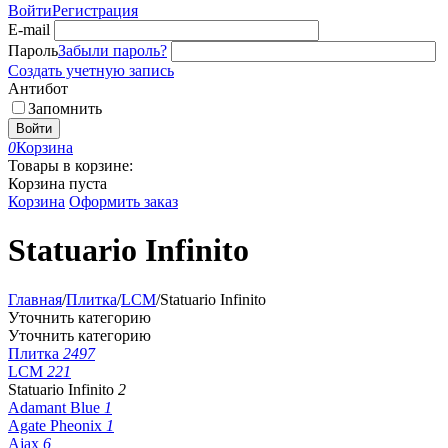
Войти
Регистрация
E-mail
Пароль
Забыли пароль?
Создать учетную запись
Антибот
Запомнить
Войти
0
Корзина
Товары в корзине:
Корзина пуста
Корзина
Оформить заказ
Statuario Infinito
Главная
/
Плитка
/
LCM
/
Statuario Infinito
Уточнить категорию
Уточнить категорию
Плитка
2497
LCM
221
Statuario Infinito
2
Adamant Blue
1
Agate Pheonix
1
Ajax
6