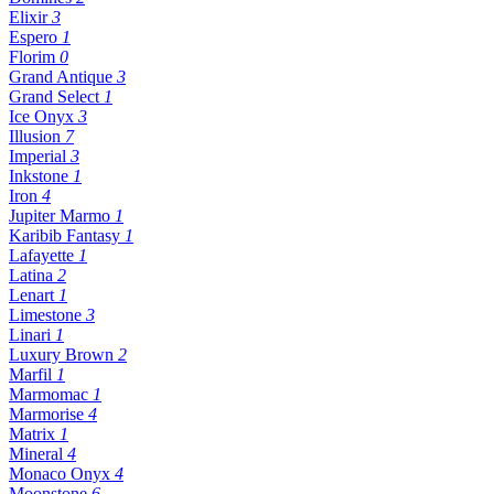
Elixir
3
Espero
1
Florim
0
Grand Antique
3
Grand Select
1
Ice Onyx
3
Illusion
7
Imperial
3
Inkstone
1
Iron
4
Jupiter Marmo
1
Karibib Fantasy
1
Lafayette
1
Latina
2
Lenart
1
Limestone
3
Linari
1
Luxury Brown
2
Marfil
1
Marmomac
1
Marmorise
4
Matrix
1
Mineral
4
Monaco Onyx
4
Moonstone
6