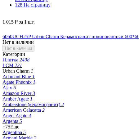
128 На страницу
1 015
₽
за 1 шт.
6060UCH25P Urban Сharm Керамогранит полированный 600*600 (
Нет в наличии
Нет в наличии
Категории
Плитка
2498
LCM
221
Urban Charm
1
Adamant Blue
1
Agate Pheonix
1
Ajax
6
Amazon River
3
Amber Agate
1
Amberstone (керамогранит)
2
American Calacatta
2
Angel Agate
4
Argenta
5
+75
Еще
Argentina
5
Armani Marble
2