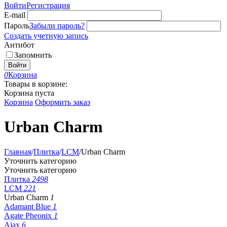
Войти
Регистрация
E-mail
Пароль
Забыли пароль?
Создать учетную запись
Антибот
Запомнить
Войти
0
Корзина
Товары в корзине:
Корзина пуста
Корзина
Оформить заказ
Urban Charm
Главная
/
Плитка
/
LCM
/
Urban Charm
Уточнить категорию
Уточнить категорию
Плитка
2498
LCM
221
Urban Charm
1
Adamant Blue
1
Agate Pheonix
1
Ajax
6