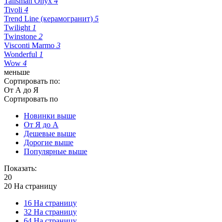
Talisman Onyx
4
Tivoli
4
Trend Line (керамогранит)
5
Twilight
1
Twinstone
2
Visconti Marmo
3
Wonderful
1
Wow
4
меньше
Сортировать по:
От А до Я
Сортировать по
Новинки выше
От Я до А
Дешевые выше
Дорогие выше
Популярные выше
Показать:
20
20 На страницу
16 На страницу
32 На страницу
64 На страницу