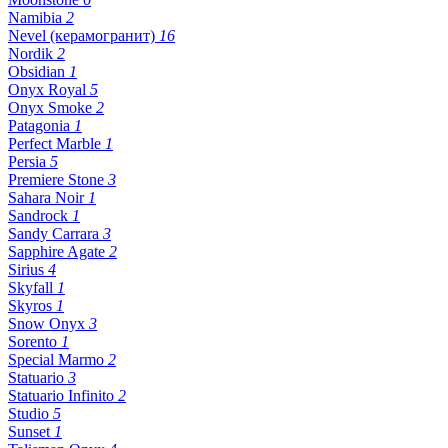
Namibia
2
Nevel (керамогранит)
16
Nordik
2
Obsidian
1
Onyx Royal
5
Onyx Smoke
2
Patagonia
1
Perfect Marble
1
Persia
5
Premiere Stone
3
Sahara Noir
1
Sandrock
1
Sandy Carrara
3
Sapphire Agate
2
Sirius
4
Skyfall
1
Skyros
1
Snow Onyx
3
Sorento
1
Special Marmo
2
Statuario
3
Statuario Infinito
2
Studio
5
Sunset
1