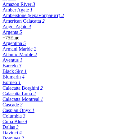
Amazon River
3
Amber Agate
1
Amberstone (керамогранит)
2
American Calacatta
2
Angel Agate
4
Argenta
5
+75
Еще
Argentina
5
Armani Marble
2
Atlantic Marble
2
Aventus
1
Barcelo
3
Black Sky
1
Blumarin
4
Borneo
1
Calacatta Borghini
2
Calacatta Luna
2
Calacatta Montreal
1
Cascade
3
Caspian Onyx
1
Columbia
3
Cuba Blue
4
Dallas
3
Davinci
4
Domines
2