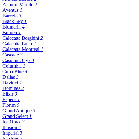
Atlantic Marble
2
Aventus
1
Barcelo
3
Black Sky
1
Blumarin
4
Borneo
1
Calacatta Borghini
2
Calacatta Luna
2
Calacatta Montreal
1
Cascade
3
Caspian Onyx
1
Columbia
3
Cuba Blue
4
Dallas
3
Davinci
4
Domines
2
Elixir
3
Espero
1
Florim
0
Grand Antique
3
Grand Select
1
Ice Onyx
3
Illusion
7
Imperial
3
Inkstone
1