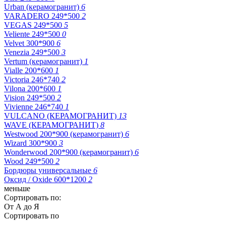
Urban (керамогранит)
6
VARADERO 249*500
2
VEGAS 249*500
5
Veliente 249*500
0
Velvet 300*900
6
Venezia 249*500
3
Vertum (керамогранит)
1
Vialle 200*600
1
Victoria 246*740
2
Vilona 200*600
1
Vision 249*500
2
Vivienne 246*740
1
VULCANO (КЕРАМОГРАНИТ)
13
WAVE (КЕРАМОГРАНИТ)
8
Westwood 200*900 (керамогранит)
6
Wizard 300*900
3
Wonderwood 200*900 (керамогранит)
6
Wood 249*500
2
Бордюры универсальные
6
Оксид / Oxide 600*1200
2
меньше
Сортировать по:
От А до Я
Сортировать по