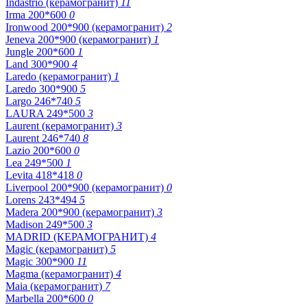
Indastrio (керамогранит)
11
Irma 200*600
0
Ironwood 200*900 (керамогранит)
2
Jeneva 200*900 (керамогранит)
1
Jungle 200*600
1
Land 300*900
4
Laredo (керамогранит)
1
Laredo 300*900
5
Largo 246*740
5
LAURA 249*500
3
Laurent (керамогранит)
3
Laurent 246*740
8
Lazio 200*600
0
Lea 249*500
1
Levita 418*418
0
Liverpool 200*900 (керамогранит)
0
Lorens 243*494
5
Madera 200*900 (керамогранит)
3
Madison 249*500
3
MADRID (КЕРАМОГРАНИТ)
4
Magic (керамогранит)
5
Magic 300*900
11
Magma (керамогранит)
4
Maia (керамогранит)
7
Marbella 200*600
0