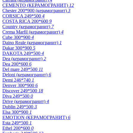
CEMENTO (КЕРАМОГРАНИТ)
12
Chester 200*900 (керамогранит)
3
CORSICA 249*500
4
COSTA RICA 200*600
9
Country (керамогранит)
7
Crema Marfil (керамогранит)
4
Cube 300*900
4
Daino Reale (керамогранит)
1
Dakar 300*900
5
DAKOTA 249*500
4
Dea (керамогранит)
2
Dea 200*600
6
Del mare 249*500
11
Deloni (керамогранит)
6
Demi 246*740
1
Denver 300*900
6
Discover 249*500
18
Diva 249*500
0
Drive (керамогранит)
4
Dublin 249*500
3
Elsa 300*900
1
EMOTION (КЕРАМОГРАНИТ)
6
Esta 249*500
1
Ethel 200*600
0