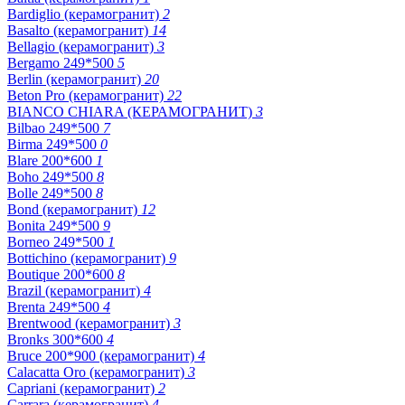
Bardiglio (керамогранит)
2
Basalto (керамогранит)
14
Bellagio (керамогранит)
3
Bergamo 249*500
5
Berlin (керамогранит)
20
Beton Pro (керамогранит)
22
BIANCO CHIARA (КЕРАМОГРАНИТ)
3
Bilbao 249*500
7
Birma 249*500
0
Blare 200*600
1
Boho 249*500
8
Bolle 249*500
8
Bond (керамогранит)
12
Bonita 249*500
9
Borneo 249*500
1
Bottichino (керамогранит)
9
Boutique 200*600
8
Brazil (керамогранит)
4
Brenta 249*500
4
Brentwood (керамогранит)
3
Bronks 300*600
4
Bruce 200*900 (керамогранит)
4
Calacatta Oro (керамогранит)
3
Capriani (керамогранит)
2
Carrara (керамогранит)
4