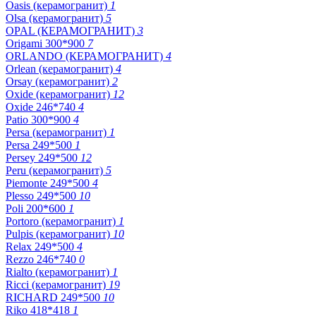
Oasis (керамогранит)
1
Olsa (керамогранит)
5
OPAL (КЕРАМОГРАНИТ)
3
Origami 300*900
7
ORLANDO (КЕРАМОГРАНИТ)
4
Orlean (керамогранит)
4
Orsay (керамогранит)
2
Oxide (керамогранит)
12
Oxide 246*740
4
Patio 300*900
4
Persa (керамогранит)
1
Persa 249*500
1
Persey 249*500
12
Peru (керамогранит)
5
Piemonte 249*500
4
Plesso 249*500
10
Poli 200*600
1
Portoro (керамогранит)
1
Pulpis (керамогранит)
10
Relax 249*500
4
Rezzo 246*740
0
Rialto (керамогранит)
1
Ricci (керамогранит)
19
RICHARD 249*500
10
Riko 418*418
1