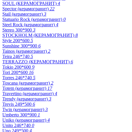
SOUL (КЕРАМОГРАНИТ)
4
Spector (керамогранит)
22
Stail (керамогранит)
3
Statuario Rock (керамогранит)
0
Steel Rock (керамогранит)
4
Stereo 300*900
3
STOCKHOLM (КЕРАМОГРАНИТ)
8
Style 200*600
5
Sunshine 300*900
6
Tainos (керамогранит)
2
Teira 246*740
5
TERRAZZO (КЕРАМОГРАНИТ)
6
Tokio 200*600
9
Tori 200*600
16
Torres 246*740
5
Toscana (керамогранит)
2
Totem (керамогранит)
17
Travertino (керамогранит)
4
Trendy (керамогранит)
3
Trevis 249*500
6
Twin (керамогранит)
3
Umberto 300*900
1
Uniko (керамогранит)
4
Unito 246*740
0
Uno 249*500
4