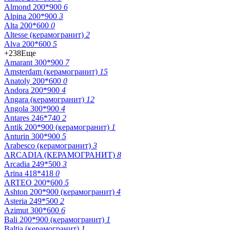
Almond 200*900
6
Alpina 200*900
3
Alta 200*600
0
Altesse (керамогранит)
2
Alva 200*600
5
+238
Еще
Amarant 300*900
7
Amsterdam (керамогранит)
15
Anatoly 200*600
0
Andora 200*900
4
Angara (керамогранит)
12
Angola 300*900
4
Antares 246*740
2
Antik 200*900 (керамогранит)
1
Anturin 300*900
5
Arabesco (керамогранит)
3
ARCADIA (КЕРАМОГРАНИТ)
8
Arcadia 249*500
3
Arina 418*418
0
ARTEO 200*600
5
Ashton 200*900 (керамогранит)
4
Asteria 249*500
2
Azimut 300*600
6
Bali 200*900 (керамогранит)
1
Baltia (керамогранит)
1