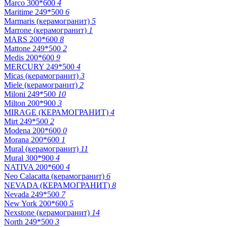
Marco 300*600
4
Maritime 249*500
6
Marmaris (керамогранит)
5
Marrone (керамогранит)
1
MARS 200*600
8
Mattone 249*500
2
Medis 200*600
9
MERCURY 249*500
4
Micas (керамогранит)
3
Miele (керамогранит)
2
Miloni 249*500
10
Milton 200*900
3
MIRAGE (КЕРАМОГРАНИТ)
4
Mirt 249*500
2
Modena 200*600
0
Morana 200*600
1
Mural (керамогранит)
11
Mural 300*900
4
NATIVA 200*600
4
Neo Calacatta (керамогранит)
6
NEVADA (КЕРАМОГРАНИТ)
8
Nevada 249*500
7
New York 200*600
5
Nexstone (керамогранит)
14
North 249*500
3