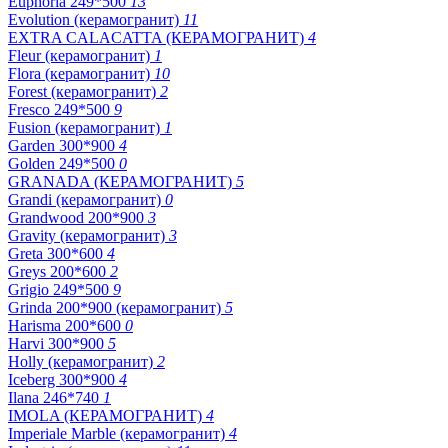
Euphoria 249*500
13
Evolution (керамогранит)
11
EXTRA CALACATTA (КЕРАМОГРАНИТ)
4
Fleur (керамогранит)
1
Flora (керамогранит)
10
Forest (керамогранит)
2
Fresco 249*500
9
Fusion (керамогранит)
1
Garden 300*900
4
Golden 249*500
0
GRANADA (КЕРАМОГРАНИТ)
5
Grandi (керамогранит)
0
Grandwood 200*900
3
Gravity (керамогранит)
3
Greta 300*600
4
Greys 200*600
2
Grigio 249*500
9
Grinda 200*900 (керамогранит)
5
Harisma 200*600
0
Harvi 300*900
5
Holly (керамогранит)
2
Iceberg 300*900
4
Ilana 246*740
1
IMOLA (КЕРАМОГРАНИТ)
4
Imperiale Marble (керамогранит)
4