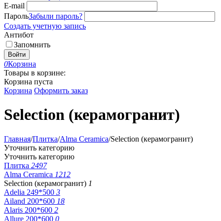
E-mail
Пароль
Забыли пароль?
Создать учетную запись
Антибот
Запомнить
Войти
0
Корзина
Товары в корзине:
Корзина пуста
Корзина
Оформить заказ
Selection (керамогранит)
Главная
/
Плитка
/
Alma Ceramica
/
Selection (керамогранит)
Уточнить категорию
Уточнить категорию
Плитка
2497
Alma Ceramica
1212
Selection (керамогранит)
1
Adelia 249*500
3
Ailand 200*600
18
Alaris 200*600
2
Allure 200*600
0