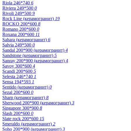
Riola 246*740
6
Riviera 249*500
0
Rivoli 249*500
9
Rock Line (керамогранит)
19
ROCKO 200*600
8
Romano 200*600
0
Roxana 200*600
11
Sahara (керамогранит)
6
Salvia 249*500
0
Sandal 200*900 (керамогранит)
4
Sandstone (керамогранит)
5
Sanray 200*900 (керамогранит)
4
Savoy 300*600
4
Scandi 200*600
5
Selesta 246*740
1
Sensa 194*593
1
Sentido (керамогранит)
0
Sezal 200*600
0
Sharp (керамогранит)
8
Sherwood 200*900 (керамогранит)
3
Singapore 300*900
8
Slash 200*600
0
Slate rock 200*600
15
Smeraldo (керамогранит)
2
Soho 200*900 (керамогранит)
3