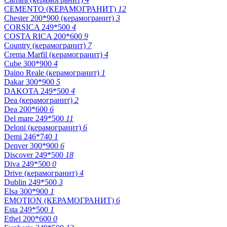
CEMENTO (КЕРАМОГРАНИТ)
12
Chester 200*900 (керамогранит)
3
CORSICA 249*500
4
COSTA RICA 200*600
9
Country (керамогранит)
7
Crema Marfil (керамогранит)
4
Cube 300*900
4
Daino Reale (керамогранит)
1
Dakar 300*900
5
DAKOTA 249*500
4
Dea (керамогранит)
2
Dea 200*600
6
Del mare 249*500
11
Deloni (керамогранит)
6
Demi 246*740
1
Denver 300*900
6
Discover 249*500
18
Diva 249*500
0
Drive (керамогранит)
4
Dublin 249*500
3
Elsa 300*900
1
EMOTION (КЕРАМОГРАНИТ)
6
Esta 249*500
1
Ethel 200*600
0