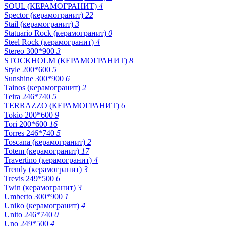
SOUL (КЕРАМОГРАНИТ)
4
Spector (керамогранит)
22
Stail (керамогранит)
3
Statuario Rock (керамогранит)
0
Steel Rock (керамогранит)
4
Stereo 300*900
3
STOCKHOLM (КЕРАМОГРАНИТ)
8
Style 200*600
5
Sunshine 300*900
6
Tainos (керамогранит)
2
Teira 246*740
5
TERRAZZO (КЕРАМОГРАНИТ)
6
Tokio 200*600
9
Tori 200*600
16
Torres 246*740
5
Toscana (керамогранит)
2
Totem (керамогранит)
17
Travertino (керамогранит)
4
Trendy (керамогранит)
3
Trevis 249*500
6
Twin (керамогранит)
3
Umberto 300*900
1
Uniko (керамогранит)
4
Unito 246*740
0
Uno 249*500
4