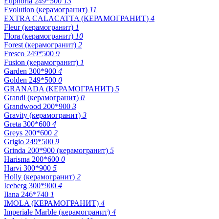
Euphoria 249*500
13
Evolution (керамогранит)
11
EXTRA CALACATTA (КЕРАМОГРАНИТ)
4
Fleur (керамогранит)
1
Flora (керамогранит)
10
Forest (керамогранит)
2
Fresco 249*500
9
Fusion (керамогранит)
1
Garden 300*900
4
Golden 249*500
0
GRANADA (КЕРАМОГРАНИТ)
5
Grandi (керамогранит)
0
Grandwood 200*900
3
Gravity (керамогранит)
3
Greta 300*600
4
Greys 200*600
2
Grigio 249*500
9
Grinda 200*900 (керамогранит)
5
Harisma 200*600
0
Harvi 300*900
5
Holly (керамогранит)
2
Iceberg 300*900
4
Ilana 246*740
1
IMOLA (КЕРАМОГРАНИТ)
4
Imperiale Marble (керамогранит)
4