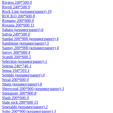
Riviera 249*500
0
Rivoli 249*500
9
Rock Line (керамогранит)
19
ROCKO 200*600
8
Romano 200*600
0
Roxana 200*600
11
Sahara (керамогранит)
6
Salvia 249*500
0
Sandal 200*900 (керамогранит)
4
Sandstone (керамогранит)
5
Sanray 200*900 (керамогранит)
4
Savoy 300*600
4
Scandi 200*600
5
Selection (керамогранит)
1
Selesta 246*740
1
Sensa 194*593
1
Sentido (керамогранит)
0
Sezal 200*600
0
Sharp (керамогранит)
8
Sherwood 200*900 (керамогранит)
3
Singapore 300*900
8
Slash 200*600
0
Slate rock 200*600
15
Smeraldo (керамогранит)
2
Soho 200*900 (керамогранит)
3