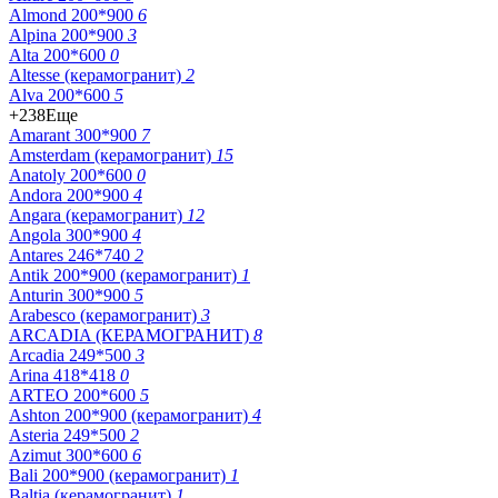
Almond 200*900
6
Alpina 200*900
3
Alta 200*600
0
Altesse (керамогранит)
2
Alva 200*600
5
+238
Еще
Amarant 300*900
7
Amsterdam (керамогранит)
15
Anatoly 200*600
0
Andora 200*900
4
Angara (керамогранит)
12
Angola 300*900
4
Antares 246*740
2
Antik 200*900 (керамогранит)
1
Anturin 300*900
5
Arabesco (керамогранит)
3
ARCADIA (КЕРАМОГРАНИТ)
8
Arcadia 249*500
3
Arina 418*418
0
ARTEO 200*600
5
Ashton 200*900 (керамогранит)
4
Asteria 249*500
2
Azimut 300*600
6
Bali 200*900 (керамогранит)
1
Baltia (керамогранит)
1