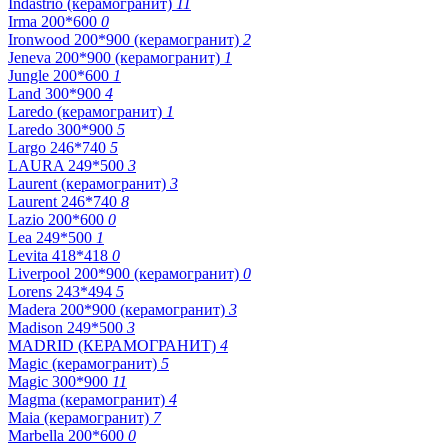
Indastrio (керамогранит)
11
Irma 200*600
0
Ironwood 200*900 (керамогранит)
2
Jeneva 200*900 (керамогранит)
1
Jungle 200*600
1
Land 300*900
4
Laredo (керамогранит)
1
Laredo 300*900
5
Largo 246*740
5
LAURA 249*500
3
Laurent (керамогранит)
3
Laurent 246*740
8
Lazio 200*600
0
Lea 249*500
1
Levita 418*418
0
Liverpool 200*900 (керамогранит)
0
Lorens 243*494
5
Madera 200*900 (керамогранит)
3
Madison 249*500
3
MADRID (КЕРАМОГРАНИТ)
4
Magic (керамогранит)
5
Magic 300*900
11
Magma (керамогранит)
4
Maia (керамогранит)
7
Marbella 200*600
0