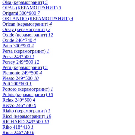
Olsa (керамогранит)
5
OPAL (КЕРАМОГРАНИТ)
3
Origami 300*900
7
ORLANDO (КЕРАМОГРАНИТ)
4
Orlean (керамогранит)
4
Orsay (керамогранит)
2
Oxide (керамогранит)
12
Oxide 246*740
4
Patio 300*900
4
Persa (керамогранит)
1
Persa 249*500
1
Persey 249*500
12
Peru (керамогранит)
5
Piemonte 249*500
4
Plesso 249*500
10
Poli 200*600
1
Portoro (керамогранит)
1
Pulpis (керамогранит)
10
Relax 249*500
4
Rezzo 246*740
0
Rialto (керамогранит)
1
Ricci (керамогранит)
19
RICHARD 249*500
10
Riko 418*418
1
Riola 246*740
6