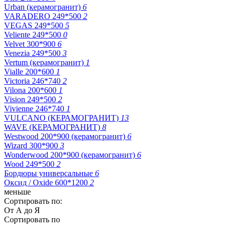
Urban (керамогранит)
6
VARADERO 249*500
2
VEGAS 249*500
5
Veliente 249*500
0
Velvet 300*900
6
Venezia 249*500
3
Vertum (керамогранит)
1
Vialle 200*600
1
Victoria 246*740
2
Vilona 200*600
1
Vision 249*500
2
Vivienne 246*740
1
VULCANO (КЕРАМОГРАНИТ)
13
WAVE (КЕРАМОГРАНИТ)
8
Westwood 200*900 (керамогранит)
6
Wizard 300*900
3
Wonderwood 200*900 (керамогранит)
6
Wood 249*500
2
Бордюры универсальные
6
Оксид / Oxide 600*1200
2
меньше
Сортировать по:
От А до Я
Сортировать по