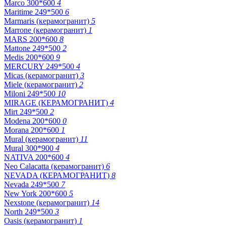
Marco 300*600
4
Maritime 249*500
6
Marmaris (керамогранит)
5
Marrone (керамогранит)
1
MARS 200*600
8
Mattone 249*500
2
Medis 200*600
9
MERCURY 249*500
4
Micas (керамогранит)
3
Miele (керамогранит)
2
Miloni 249*500
10
MIRAGE (КЕРАМОГРАНИТ)
4
Mirt 249*500
2
Modena 200*600
0
Morana 200*600
1
Mural (керамогранит)
11
Mural 300*900
4
NATIVA 200*600
4
Neo Calacatta (керамогранит)
6
NEVADA (КЕРАМОГРАНИТ)
8
Nevada 249*500
7
New York 200*600
5
Nexstone (керамогранит)
14
North 249*500
3
Oasis (керамогранит)
1