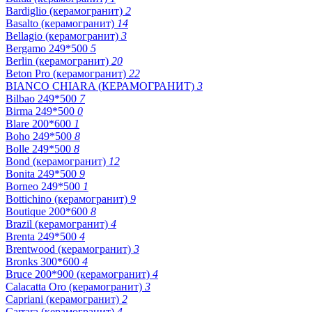
Bardiglio (керамогранит)
2
Basalto (керамогранит)
14
Bellagio (керамогранит)
3
Bergamo 249*500
5
Berlin (керамогранит)
20
Beton Pro (керамогранит)
22
BIANCO CHIARA (КЕРАМОГРАНИТ)
3
Bilbao 249*500
7
Birma 249*500
0
Blare 200*600
1
Boho 249*500
8
Bolle 249*500
8
Bond (керамогранит)
12
Bonita 249*500
9
Borneo 249*500
1
Bottichino (керамогранит)
9
Boutique 200*600
8
Brazil (керамогранит)
4
Brenta 249*500
4
Brentwood (керамогранит)
3
Bronks 300*600
4
Bruce 200*900 (керамогранит)
4
Calacatta Oro (керамогранит)
3
Capriani (керамогранит)
2
Carrara (керамогранит)
4