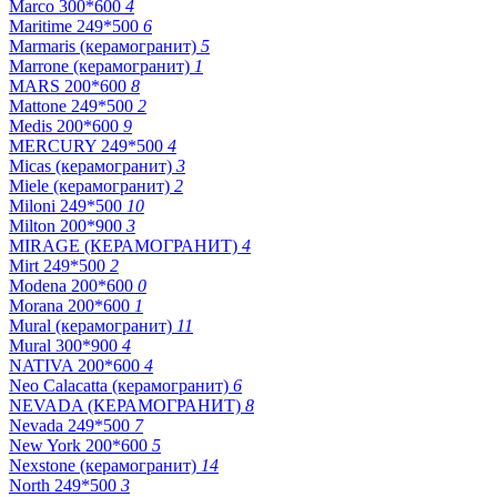
Marco 300*600
4
Maritime 249*500
6
Marmaris (керамогранит)
5
Marrone (керамогранит)
1
MARS 200*600
8
Mattone 249*500
2
Medis 200*600
9
MERCURY 249*500
4
Micas (керамогранит)
3
Miele (керамогранит)
2
Miloni 249*500
10
Milton 200*900
3
MIRAGE (КЕРАМОГРАНИТ)
4
Mirt 249*500
2
Modena 200*600
0
Morana 200*600
1
Mural (керамогранит)
11
Mural 300*900
4
NATIVA 200*600
4
Neo Calacatta (керамогранит)
6
NEVADA (КЕРАМОГРАНИТ)
8
Nevada 249*500
7
New York 200*600
5
Nexstone (керамогранит)
14
North 249*500
3