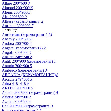
Allure 200*600
0
Almond 200*900
6
Alpina 200*900
3
Alta 200*600
0
Altesse (керамогранит)
2
Amarant 300*900
7
+238
Еще
Amsterdam (керамогранит)
15
Anatoly 200*600
0
Andora 200*900
4
Angara (керамогранит)
12
Angola 300*900
4
Antares 246*740
2
Antik 200*900 (керамогранит)
1
Anturin 300*900
5
Arabesco (керамогранит)
3
ARCADIA (КЕРАМОГРАНИТ)
8
Arcadia 249*500
3
Arina 418*418
0
ARTEO 200*600
5
Ashton 200*900 (керамогранит)
4
Asteria 249*500
2
Azimut 300*600
6
Bali 200*900 (керамогранит)
1
Baltia (керамогранит)
1