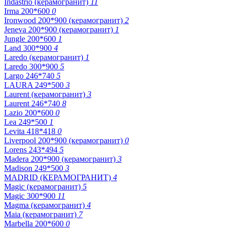
Indastrio (керамогранит)
11
Irma 200*600
0
Ironwood 200*900 (керамогранит)
2
Jeneva 200*900 (керамогранит)
1
Jungle 200*600
1
Land 300*900
4
Laredo (керамогранит)
1
Laredo 300*900
5
Largo 246*740
5
LAURA 249*500
3
Laurent (керамогранит)
3
Laurent 246*740
8
Lazio 200*600
0
Lea 249*500
1
Levita 418*418
0
Liverpool 200*900 (керамогранит)
0
Lorens 243*494
5
Madera 200*900 (керамогранит)
3
Madison 249*500
3
MADRID (КЕРАМОГРАНИТ)
4
Magic (керамогранит)
5
Magic 300*900
11
Magma (керамогранит)
4
Maia (керамогранит)
7
Marbella 200*600
0