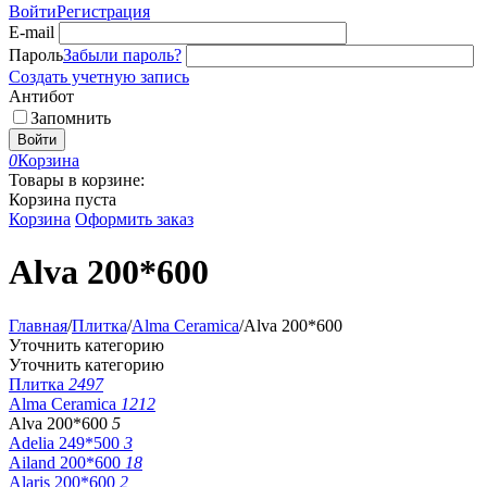
Войти
Регистрация
E-mail
Пароль
Забыли пароль?
Создать учетную запись
Антибот
Запомнить
Войти
0
Корзина
Товары в корзине:
Корзина пуста
Корзина
Оформить заказ
Alva 200*600
Главная
/
Плитка
/
Alma Ceramica
/
Alva 200*600
Уточнить категорию
Уточнить категорию
Плитка
2497
Alma Ceramica
1212
Alva 200*600
5
Adelia 249*500
3
Ailand 200*600
18
Alaris 200*600
2