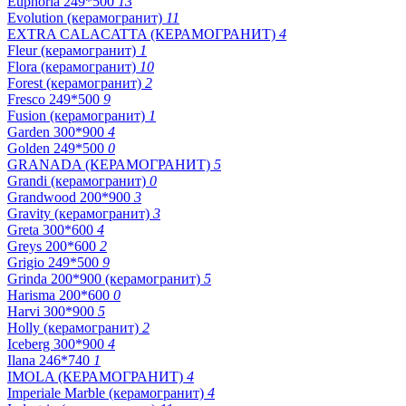
Euphoria 249*500
13
Evolution (керамогранит)
11
EXTRA CALACATTA (КЕРАМОГРАНИТ)
4
Fleur (керамогранит)
1
Flora (керамогранит)
10
Forest (керамогранит)
2
Fresco 249*500
9
Fusion (керамогранит)
1
Garden 300*900
4
Golden 249*500
0
GRANADA (КЕРАМОГРАНИТ)
5
Grandi (керамогранит)
0
Grandwood 200*900
3
Gravity (керамогранит)
3
Greta 300*600
4
Greys 200*600
2
Grigio 249*500
9
Grinda 200*900 (керамогранит)
5
Harisma 200*600
0
Harvi 300*900
5
Holly (керамогранит)
2
Iceberg 300*900
4
Ilana 246*740
1
IMOLA (КЕРАМОГРАНИТ)
4
Imperiale Marble (керамогранит)
4