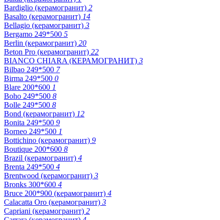
Bardiglio (керамогранит)
2
Basalto (керамогранит)
14
Bellagio (керамогранит)
3
Bergamo 249*500
5
Berlin (керамогранит)
20
Beton Pro (керамогранит)
22
BIANCO CHIARA (КЕРАМОГРАНИТ)
3
Bilbao 249*500
7
Birma 249*500
0
Blare 200*600
1
Boho 249*500
8
Bolle 249*500
8
Bond (керамогранит)
12
Bonita 249*500
9
Borneo 249*500
1
Bottichino (керамогранит)
9
Boutique 200*600
8
Brazil (керамогранит)
4
Brenta 249*500
4
Brentwood (керамогранит)
3
Bronks 300*600
4
Bruce 200*900 (керамогранит)
4
Calacatta Oro (керамогранит)
3
Capriani (керамогранит)
2
Carrara (керамогранит)
4