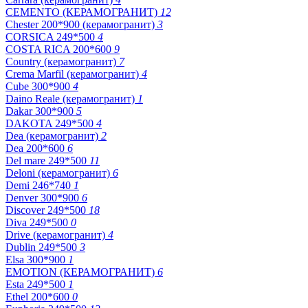
CEMENTO (КЕРАМОГРАНИТ)
12
Chester 200*900 (керамогранит)
3
CORSICA 249*500
4
COSTA RICA 200*600
9
Country (керамогранит)
7
Crema Marfil (керамогранит)
4
Cube 300*900
4
Daino Reale (керамогранит)
1
Dakar 300*900
5
DAKOTA 249*500
4
Dea (керамогранит)
2
Dea 200*600
6
Del mare 249*500
11
Deloni (керамогранит)
6
Demi 246*740
1
Denver 300*900
6
Discover 249*500
18
Diva 249*500
0
Drive (керамогранит)
4
Dublin 249*500
3
Elsa 300*900
1
EMOTION (КЕРАМОГРАНИТ)
6
Esta 249*500
1
Ethel 200*600
0