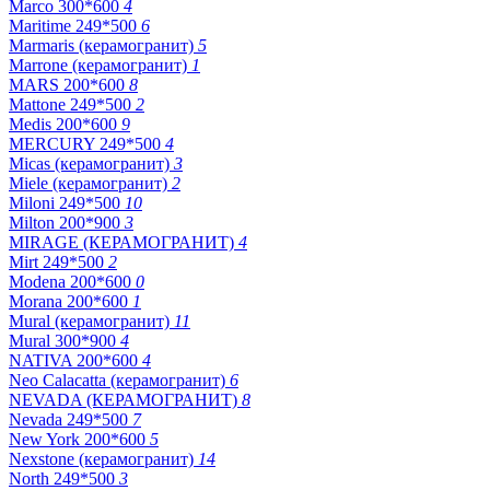
Marco 300*600
4
Maritime 249*500
6
Marmaris (керамогранит)
5
Marrone (керамогранит)
1
MARS 200*600
8
Mattone 249*500
2
Medis 200*600
9
MERCURY 249*500
4
Micas (керамогранит)
3
Miele (керамогранит)
2
Miloni 249*500
10
Milton 200*900
3
MIRAGE (КЕРАМОГРАНИТ)
4
Mirt 249*500
2
Modena 200*600
0
Morana 200*600
1
Mural (керамогранит)
11
Mural 300*900
4
NATIVA 200*600
4
Neo Calacatta (керамогранит)
6
NEVADA (КЕРАМОГРАНИТ)
8
Nevada 249*500
7
New York 200*600
5
Nexstone (керамогранит)
14
North 249*500
3