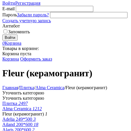
Войти
Регистрация
E-mail
Пароль
Забыли пароль?
Создать учетную запись
Антибот
Запомнить
Войти
0
Корзина
Товары в корзине:
Корзина пуста
Корзина
Оформить заказ
Fleur (керамогранит)
Главная
/
Плитка
/
Alma Ceramica
/
Fleur (керамогранит)
Уточнить категорию
Уточнить категорию
Плитка
2497
Alma Ceramica
1212
Fleur (керамогранит)
1
Adelia 249*500
3
Ailand 200*600
18
Alaris 200*600
2