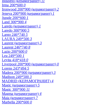
Indastrio (керамогранит)
11
Irma 200*600
0
Ironwood 200*900 (керамогранит)
2
Jeneva 200*900 (керамогранит)
1
Jungle 200*600
1
Land 300*900
4
Laredo (керамогранит)
1
Laredo 300*900
5
Largo 246*740
5
LAURA 249*500
3
Laurent (керамогранит)
3
Laurent 246*740
8
Lazio 200*600
0
Lea 249*500
1
Levita 418*418
0
Liverpool 200*900 (керамогранит)
0
Lorens 243*494
5
Madera 200*900 (керамогранит)
3
Madison 249*500
3
MADRID (КЕРАМОГРАНИТ)
4
Magic (керамогранит)
5
Magic 300*900
11
Magma (керамогранит)
4
Maia (керамогранит)
7
Marbella 200*600
0