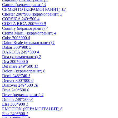
Carrara (керамогранит)
4
CEMENTO (КЕРАМОГРАНИТ)
12
Chester 200*900 (керамогранит)
3
CORSICA 249*500
4
COSTA RICA 200*600
9
Country (керамогранит)
7
Crema Marfil (керамогранит)
4
Cube 300*900
4
Daino Reale (керамогранит)
1
Dakar 300*900
5
DAKOTA 249*500
4
Dea (керамогранит)
2
Dea 200*600
6
Del mare 249*500
11
Deloni (керамогранит)
6
Demi 246*740
1
Denver 300*900
6
Discover 249*500
18
Diva 249*500
0
Drive (керамогранит)
4
Dublin 249*500
3
Elsa 300*900
1
EMOTION (КЕРАМОГРАНИТ)
6
Esta 249*500
1