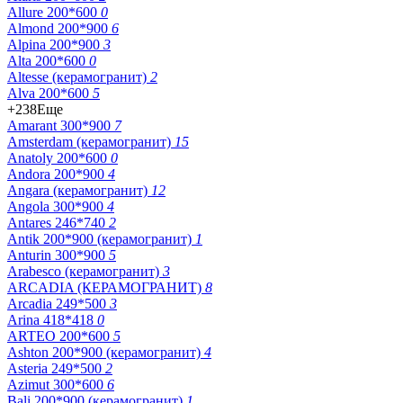
Allure 200*600
0
Almond 200*900
6
Alpina 200*900
3
Alta 200*600
0
Altesse (керамогранит)
2
Alva 200*600
5
+238
Еще
Amarant 300*900
7
Amsterdam (керамогранит)
15
Anatoly 200*600
0
Andora 200*900
4
Angara (керамогранит)
12
Angola 300*900
4
Antares 246*740
2
Antik 200*900 (керамогранит)
1
Anturin 300*900
5
Arabesco (керамогранит)
3
ARCADIA (КЕРАМОГРАНИТ)
8
Arcadia 249*500
3
Arina 418*418
0
ARTEO 200*600
5
Ashton 200*900 (керамогранит)
4
Asteria 249*500
2
Azimut 300*600
6
Bali 200*900 (керамогранит)
1