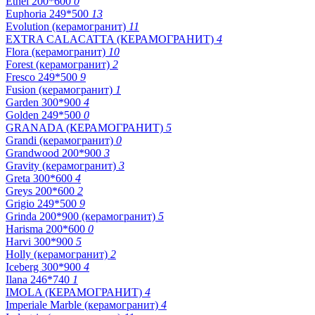
Ethel 200*600
0
Euphoria 249*500
13
Evolution (керамогранит)
11
EXTRA CALACATTA (КЕРАМОГРАНИТ)
4
Flora (керамогранит)
10
Forest (керамогранит)
2
Fresco 249*500
9
Fusion (керамогранит)
1
Garden 300*900
4
Golden 249*500
0
GRANADA (КЕРАМОГРАНИТ)
5
Grandi (керамогранит)
0
Grandwood 200*900
3
Gravity (керамогранит)
3
Greta 300*600
4
Greys 200*600
2
Grigio 249*500
9
Grinda 200*900 (керамогранит)
5
Harisma 200*600
0
Harvi 300*900
5
Holly (керамогранит)
2
Iceberg 300*900
4
Ilana 246*740
1
IMOLA (КЕРАМОГРАНИТ)
4
Imperiale Marble (керамогранит)
4