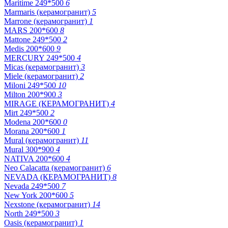
Maritime 249*500
6
Marmaris (керамогранит)
5
Marrone (керамогранит)
1
MARS 200*600
8
Mattone 249*500
2
Medis 200*600
9
MERCURY 249*500
4
Micas (керамогранит)
3
Miele (керамогранит)
2
Miloni 249*500
10
Milton 200*900
3
MIRAGE (КЕРАМОГРАНИТ)
4
Mirt 249*500
2
Modena 200*600
0
Morana 200*600
1
Mural (керамогранит)
11
Mural 300*900
4
NATIVA 200*600
4
Neo Calacatta (керамогранит)
6
NEVADA (КЕРАМОГРАНИТ)
8
Nevada 249*500
7
New York 200*600
5
Nexstone (керамогранит)
14
North 249*500
3
Oasis (керамогранит)
1