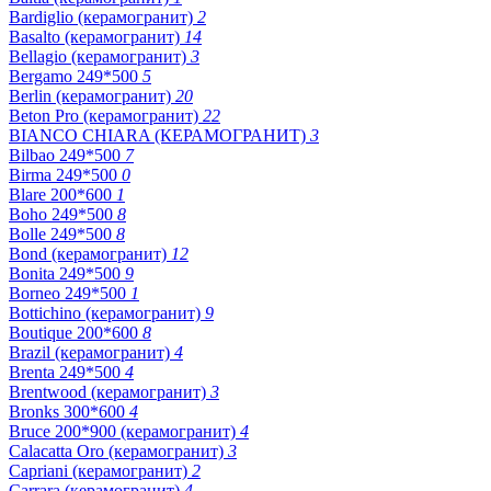
Bardiglio (керамогранит)
2
Basalto (керамогранит)
14
Bellagio (керамогранит)
3
Bergamo 249*500
5
Berlin (керамогранит)
20
Beton Pro (керамогранит)
22
BIANCO CHIARA (КЕРАМОГРАНИТ)
3
Bilbao 249*500
7
Birma 249*500
0
Blare 200*600
1
Boho 249*500
8
Bolle 249*500
8
Bond (керамогранит)
12
Bonita 249*500
9
Borneo 249*500
1
Bottichino (керамогранит)
9
Boutique 200*600
8
Brazil (керамогранит)
4
Brenta 249*500
4
Brentwood (керамогранит)
3
Bronks 300*600
4
Bruce 200*900 (керамогранит)
4
Calacatta Oro (керамогранит)
3
Capriani (керамогранит)
2
Carrara (керамогранит)
4