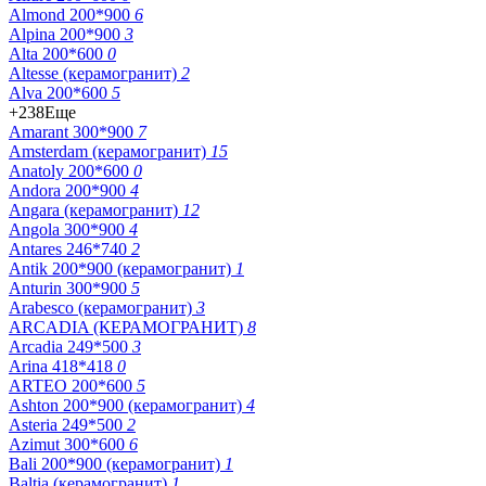
Almond 200*900
6
Alpina 200*900
3
Alta 200*600
0
Altesse (керамогранит)
2
Alva 200*600
5
+238
Еще
Amarant 300*900
7
Amsterdam (керамогранит)
15
Anatoly 200*600
0
Andora 200*900
4
Angara (керамогранит)
12
Angola 300*900
4
Antares 246*740
2
Antik 200*900 (керамогранит)
1
Anturin 300*900
5
Arabesco (керамогранит)
3
ARCADIA (КЕРАМОГРАНИТ)
8
Arcadia 249*500
3
Arina 418*418
0
ARTEO 200*600
5
Ashton 200*900 (керамогранит)
4
Asteria 249*500
2
Azimut 300*600
6
Bali 200*900 (керамогранит)
1
Baltia (керамогранит)
1