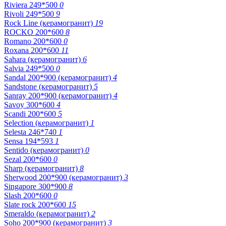
Riviera 249*500
0
Rivoli 249*500
9
Rock Line (керамогранит)
19
ROCKO 200*600
8
Romano 200*600
0
Roxana 200*600
11
Sahara (керамогранит)
6
Salvia 249*500
0
Sandal 200*900 (керамогранит)
4
Sandstone (керамогранит)
5
Sanray 200*900 (керамогранит)
4
Savoy 300*600
4
Scandi 200*600
5
Selection (керамогранит)
1
Selesta 246*740
1
Sensa 194*593
1
Sentido (керамогранит)
0
Sezal 200*600
0
Sharp (керамогранит)
8
Sherwood 200*900 (керамогранит)
3
Singapore 300*900
8
Slash 200*600
0
Slate rock 200*600
15
Smeraldo (керамогранит)
2
Soho 200*900 (керамогранит)
3