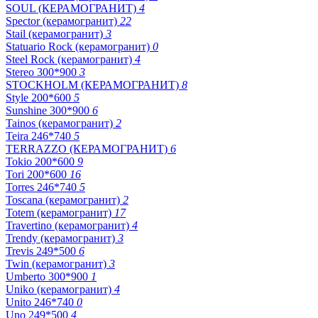
SOUL (КЕРАМОГРАНИТ)
4
Spector (керамогранит)
22
Stail (керамогранит)
3
Statuario Rock (керамогранит)
0
Steel Rock (керамогранит)
4
Stereo 300*900
3
STOCKHOLM (КЕРАМОГРАНИТ)
8
Style 200*600
5
Sunshine 300*900
6
Tainos (керамогранит)
2
Teira 246*740
5
TERRAZZO (КЕРАМОГРАНИТ)
6
Tokio 200*600
9
Tori 200*600
16
Torres 246*740
5
Toscana (керамогранит)
2
Totem (керамогранит)
17
Travertino (керамогранит)
4
Trendy (керамогранит)
3
Trevis 249*500
6
Twin (керамогранит)
3
Umberto 300*900
1
Uniko (керамогранит)
4
Unito 246*740
0
Uno 249*500
4