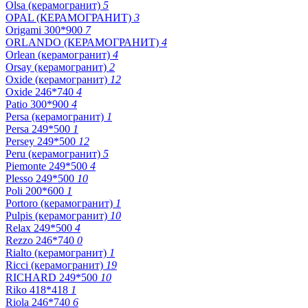
Olsa (керамогранит)
5
OPAL (КЕРАМОГРАНИТ)
3
Origami 300*900
7
ORLANDO (КЕРАМОГРАНИТ)
4
Orlean (керамогранит)
4
Orsay (керамогранит)
2
Oxide (керамогранит)
12
Oxide 246*740
4
Patio 300*900
4
Persa (керамогранит)
1
Persa 249*500
1
Persey 249*500
12
Peru (керамогранит)
5
Piemonte 249*500
4
Plesso 249*500
10
Poli 200*600
1
Portoro (керамогранит)
1
Pulpis (керамогранит)
10
Relax 249*500
4
Rezzo 246*740
0
Rialto (керамогранит)
1
Ricci (керамогранит)
19
RICHARD 249*500
10
Riko 418*418
1
Riola 246*740
6