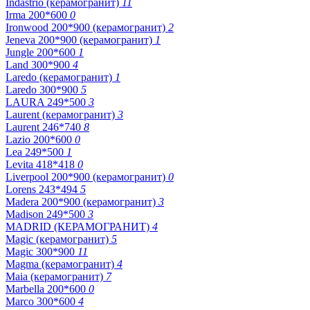
Indastrio (керамогранит)
11
Irma 200*600
0
Ironwood 200*900 (керамогранит)
2
Jeneva 200*900 (керамогранит)
1
Jungle 200*600
1
Land 300*900
4
Laredo (керамогранит)
1
Laredo 300*900
5
LAURA 249*500
3
Laurent (керамогранит)
3
Laurent 246*740
8
Lazio 200*600
0
Lea 249*500
1
Levita 418*418
0
Liverpool 200*900 (керамогранит)
0
Lorens 243*494
5
Madera 200*900 (керамогранит)
3
Madison 249*500
3
MADRID (КЕРАМОГРАНИТ)
4
Magic (керамогранит)
5
Magic 300*900
11
Magma (керамогранит)
4
Maia (керамогранит)
7
Marbella 200*600
0
Marco 300*600
4