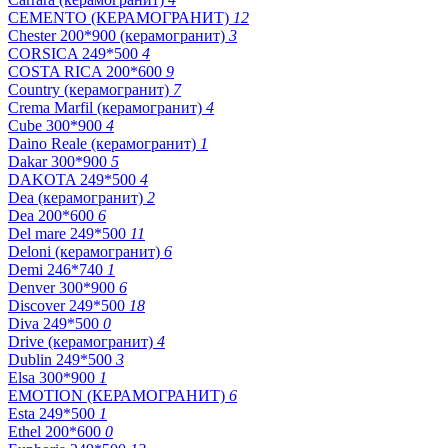
CEMENTO (КЕРАМОГРАНИТ)
12
Chester 200*900 (керамогранит)
3
CORSICA 249*500
4
COSTA RICA 200*600
9
Country (керамогранит)
7
Crema Marfil (керамогранит)
4
Cube 300*900
4
Daino Reale (керамогранит)
1
Dakar 300*900
5
DAKOTA 249*500
4
Dea (керамогранит)
2
Dea 200*600
6
Del mare 249*500
11
Deloni (керамогранит)
6
Demi 246*740
1
Denver 300*900
6
Discover 249*500
18
Diva 249*500
0
Drive (керамогранит)
4
Dublin 249*500
3
Elsa 300*900
1
EMOTION (КЕРАМОГРАНИТ)
6
Esta 249*500
1
Ethel 200*600
0