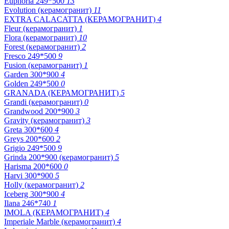
Euphoria 249*500
13
Evolution (керамогранит)
11
EXTRA CALACATTA (КЕРАМОГРАНИТ)
4
Fleur (керамогранит)
1
Flora (керамогранит)
10
Forest (керамогранит)
2
Fresco 249*500
9
Fusion (керамогранит)
1
Garden 300*900
4
Golden 249*500
0
GRANADA (КЕРАМОГРАНИТ)
5
Grandi (керамогранит)
0
Grandwood 200*900
3
Gravity (керамогранит)
3
Greta 300*600
4
Greys 200*600
2
Grigio 249*500
9
Grinda 200*900 (керамогранит)
5
Harisma 200*600
0
Harvi 300*900
5
Holly (керамогранит)
2
Iceberg 300*900
4
Ilana 246*740
1
IMOLA (КЕРАМОГРАНИТ)
4
Imperiale Marble (керамогранит)
4