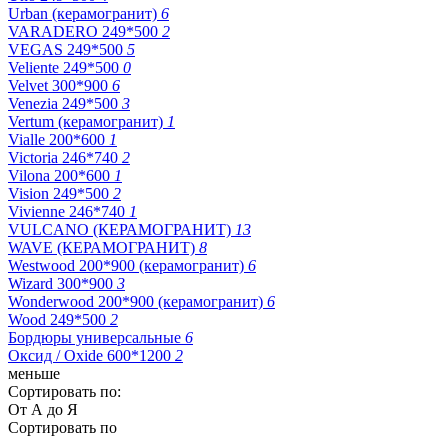
Urban (керамогранит)
6
VARADERO 249*500
2
VEGAS 249*500
5
Veliente 249*500
0
Velvet 300*900
6
Venezia 249*500
3
Vertum (керамогранит)
1
Vialle 200*600
1
Victoria 246*740
2
Vilona 200*600
1
Vision 249*500
2
Vivienne 246*740
1
VULCANO (КЕРАМОГРАНИТ)
13
WAVE (КЕРАМОГРАНИТ)
8
Westwood 200*900 (керамогранит)
6
Wizard 300*900
3
Wonderwood 200*900 (керамогранит)
6
Wood 249*500
2
Бордюры универсальные
6
Оксид / Oxide 600*1200
2
меньше
Сортировать по:
От А до Я
Сортировать по