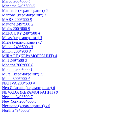
Marco 300*600
4
Maritime 249*500
6
Marmaris (керамогранит)
5
Marrone (керамогранит)
1
MARS 200*600
8
Mattone 249*500
2
Medis 200*600
9
MERCURY 249*500
4
Micas (керамогранит)
3
Miele (керамогранит)
2
Miloni 249*500
10
Milton 200*900
3
MIRAGE (КЕРАМОГРАНИТ)
4
Mirt 249*500
2
Modena 200*600
0
Morana 200*600
1
Mural (керамогранит)
11
Mural 300*900
4
NATIVA 200*600
4
Neo Calacatta (керамогранит)
6
NEVADA (КЕРАМОГРАНИТ)
8
Nevada 249*500
7
New York 200*600
5
Nexstone (керамогранит)
14
North 249*500
3