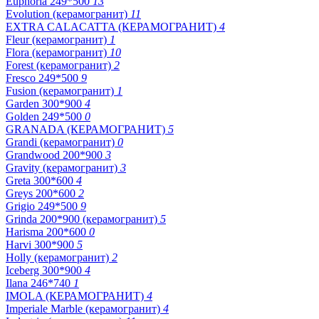
Euphoria 249*500
13
Evolution (керамогранит)
11
EXTRA CALACATTA (КЕРАМОГРАНИТ)
4
Fleur (керамогранит)
1
Flora (керамогранит)
10
Forest (керамогранит)
2
Fresco 249*500
9
Fusion (керамогранит)
1
Garden 300*900
4
Golden 249*500
0
GRANADA (КЕРАМОГРАНИТ)
5
Grandi (керамогранит)
0
Grandwood 200*900
3
Gravity (керамогранит)
3
Greta 300*600
4
Greys 200*600
2
Grigio 249*500
9
Grinda 200*900 (керамогранит)
5
Harisma 200*600
0
Harvi 300*900
5
Holly (керамогранит)
2
Iceberg 300*900
4
Ilana 246*740
1
IMOLA (КЕРАМОГРАНИТ)
4
Imperiale Marble (керамогранит)
4