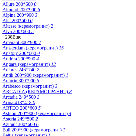
Allure 200*600
0
Almond 200*900
6
Alpina 200*900
3
Alta 200*600
0
Altesse (керамогранит)
2
Alva 200*600
5
+238
Еще
Amarant 300*900
7
Amsterdam (керамогранит)
15
Anatoly 200*600
0
Andora 200*900
4
Angara (керамогранит)
12
Antares 246*740
2
Antik 200*900 (керамогранит)
1
Anturin 300*900
5
Arabesco (керамогранит)
3
ARCADIA (КЕРАМОГРАНИТ)
8
Arcadia 249*500
3
Arina 418*418
0
ARTEO 200*600
5
Ashton 200*900 (керамогранит)
4
Asteria 249*500
2
Azimut 300*600
6
Bali 200*900 (керамогранит)
1
Baltia (керамогранит)
1