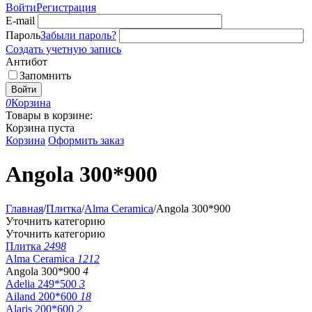
Войти
Регистрация
E-mail
Пароль
Забыли пароль?
Создать учетную запись
Антибот
Запомнить
Войти
0
Корзина
Товары в корзине:
Корзина пуста
Корзина
Оформить заказ
Angola 300*900
Главная
/
Плитка
/
Alma Ceramica
/
Angola 300*900
Уточнить категорию
Уточнить категорию
Плитка
2498
Alma Ceramica
1212
Angola 300*900
4
Adelia 249*500
3
Ailand 200*600
18
Alaris 200*600
2