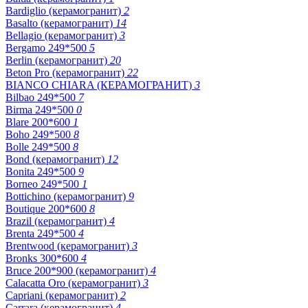
Bardiglio (керамогранит)
2
Basalto (керамогранит)
14
Bellagio (керамогранит)
3
Bergamo 249*500
5
Berlin (керамогранит)
20
Beton Pro (керамогранит)
22
BIANCO CHIARA (КЕРАМОГРАНИТ)
3
Bilbao 249*500
7
Birma 249*500
0
Blare 200*600
1
Boho 249*500
8
Bolle 249*500
8
Bond (керамогранит)
12
Bonita 249*500
9
Borneo 249*500
1
Bottichino (керамогранит)
9
Boutique 200*600
8
Brazil (керамогранит)
4
Brenta 249*500
4
Brentwood (керамогранит)
3
Bronks 300*600
4
Bruce 200*900 (керамогранит)
4
Calacatta Oro (керамогранит)
3
Capriani (керамогранит)
2
Carrara (керамогранит)
4