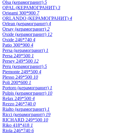
Olsa (керамогранит)
5
OPAL (КЕРАМОГРАНИТ)
3
Origami 300*900
7
ORLANDO (КЕРАМОГРАНИТ)
4
Orlean (керамогранит)
4
Orsay (керамогранит)
2
Oxide (керамогранит)
12
Oxide 246*740
4
Patio 300*900
4
Persa (керамогранит)
1
Persa 249*500
1
Persey 249*500
12
Peru (керамогранит)
5
Piemonte 249*500
4
Plesso 249*500
10
Poli 200*600
1
Portoro (керамогранит)
1
Pulpis (керамогранит)
10
Relax 249*500
4
Rezzo 246*740
0
Rialto (керамогранит)
1
Ricci (керамогранит)
19
RICHARD 249*500
10
Riko 418*418
1
Riola 246*740
6