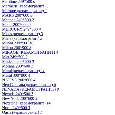
Maritime 249*500
6
Marmaris (керамогранит)
5
Marrone (керамогранит)
1
MARS 200*600
8
Mattone 249*500
2
Medis 200*600
9
MERCURY 249*500
4
Micas (керамогранит)
3
Miele (керамогранит)
2
Miloni 249*500
10
Milton 200*900
3
MIRAGE (КЕРАМОГРАНИТ)
4
Mirt 249*500
2
Modena 200*600
0
Morana 200*600
1
Mural (керамогранит)
11
Mural 300*900
4
NATIVA 200*600
4
Neo Calacatta (керамогранит)
6
NEVADA (КЕРАМОГРАНИТ)
8
Nevada 249*500
7
New York 200*600
5
Nexstone (керамогранит)
14
North 249*500
3
Oasis (керамогранит)
1