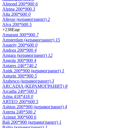
Almond 200*900
6
Alpina 200*900
3
Alta 200*600
0
Altesse (керамогранит)
2
Alva 200*600
5
+238
Еще
Amarant 300*900
7
Amsterdam (керамогранит)
15
Anatoly 200*600
0
Andora 200*900
4
Angara (керамогранит)
12
Angola 300*900
4
Antares 246*740
2
Antik 200*900 (керамогранит)
1
Anturin 300*900
5
Arabesco (керамогранит)
3
ARCADIA (КЕРАМОГРАНИТ)
8
Arcadia 249*500
3
Arina 418*418
0
ARTEO 200*600
5
Ashton 200*900 (керамогранит)
4
Asteria 249*500
2
Azimut 300*600
6
Bali 200*900 (керамогранит)
1
Baltia (керамогранит)
1