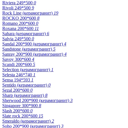
Riviera 249*500
0
Rivoli 249*500
9
Rock Line (керамогранит)
19
ROCKO 200*600
8
Romano 200*600
0
Roxana 200*600
11
Sahara (керамогранит)
6
Salvia 249*500
0
Sandal 200*900 (керамогранит)
4
Sandstone (керамогранит)
5
Sanray 200*900 (керамогранит)
4
Savoy 300*600
4
Scandi 200*600
5
Selection (керамогранит)
1
Selesta 246*740
1
Sensa 194*593
1
Sentido (керамогранит)
0
Sezal 200*600
0
Sharp (керамогранит)
8
Sherwood 200*900 (керамогранит)
3
Singapore 300*900
8
Slash 200*600
0
Slate rock 200*600
15
Smeraldo (керамогранит)
2
Soho 200*900 (керамогранит)
3