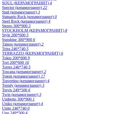
SOUL (КЕРАМОГРАНИТ)
4
Spector (керамогранит)
22
Stail (керамогранит)
3
Statuario Rock (керамогранит)
0
Steel Rock (керамогранит)
4
Stereo 300*900
3
STOCKHOLM (КЕРАМОГРАНИТ)
8
Style 200*600
5
Sunshine 300*900
6
Tainos (керамогранит)
2
Teira 246*740
5
TERRAZZO (КЕРАМОГРАНИТ)
6
Tokio 200*600
9
Tori 200*600
16
Torres 246*740
5
Toscana (керамогранит)
2
Totem (керамогранит)
17
Travertino (керамогранит)
4
Trendy (керамогранит)
3
Trevis 249*500
6
Twin (керамогранит)
3
Umberto 300*900
1
Uniko (керамогранит)
4
Unito 246*740
0
Uno 249*500
4