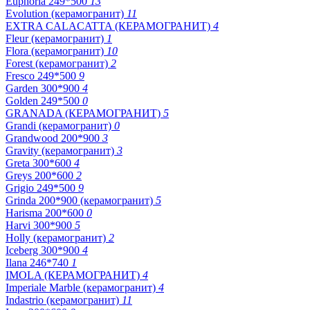
Euphoria 249*500
13
Evolution (керамогранит)
11
EXTRA CALACATTA (КЕРАМОГРАНИТ)
4
Fleur (керамогранит)
1
Flora (керамогранит)
10
Forest (керамогранит)
2
Fresco 249*500
9
Garden 300*900
4
Golden 249*500
0
GRANADA (КЕРАМОГРАНИТ)
5
Grandi (керамогранит)
0
Grandwood 200*900
3
Gravity (керамогранит)
3
Greta 300*600
4
Greys 200*600
2
Grigio 249*500
9
Grinda 200*900 (керамогранит)
5
Harisma 200*600
0
Harvi 300*900
5
Holly (керамогранит)
2
Iceberg 300*900
4
Ilana 246*740
1
IMOLA (КЕРАМОГРАНИТ)
4
Imperiale Marble (керамогранит)
4
Indastrio (керамогранит)
11