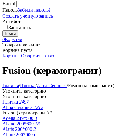
E-mail
Пароль
Забыли пароль?
Создать учетную запись
Антибот
Запомнить
Войти
0
Корзина
Товары в корзине:
Корзина пуста
Корзина
Оформить заказ
Fusion (керамогранит)
Главная
/
Плитка
/
Alma Ceramica
/
Fusion (керамогранит)
Уточнить категорию
Уточнить категорию
Плитка
2497
Alma Ceramica
1212
Fusion (керамогранит)
1
Adelia 249*500
3
Ailand 200*600
18
Alaris 200*600
2
Allure 200*600
0