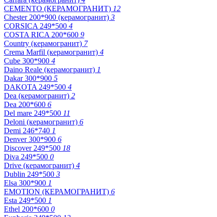
CEMENTO (КЕРАМОГРАНИТ)
12
Chester 200*900 (керамогранит)
3
CORSICA 249*500
4
COSTA RICA 200*600
9
Country (керамогранит)
7
Crema Marfil (керамогранит)
4
Cube 300*900
4
Daino Reale (керамогранит)
1
Dakar 300*900
5
DAKOTA 249*500
4
Dea (керамогранит)
2
Dea 200*600
6
Del mare 249*500
11
Deloni (керамогранит)
6
Demi 246*740
1
Denver 300*900
6
Discover 249*500
18
Diva 249*500
0
Drive (керамогранит)
4
Dublin 249*500
3
Elsa 300*900
1
EMOTION (КЕРАМОГРАНИТ)
6
Esta 249*500
1
Ethel 200*600
0