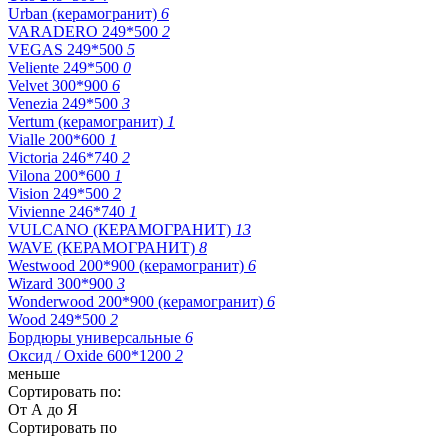
Urban (керамогранит)
6
VARADERO 249*500
2
VEGAS 249*500
5
Veliente 249*500
0
Velvet 300*900
6
Venezia 249*500
3
Vertum (керамогранит)
1
Vialle 200*600
1
Victoria 246*740
2
Vilona 200*600
1
Vision 249*500
2
Vivienne 246*740
1
VULCANO (КЕРАМОГРАНИТ)
13
WAVE (КЕРАМОГРАНИТ)
8
Westwood 200*900 (керамогранит)
6
Wizard 300*900
3
Wonderwood 200*900 (керамогранит)
6
Wood 249*500
2
Бордюры универсальные
6
Оксид / Oxide 600*1200
2
меньше
Сортировать по:
От А до Я
Сортировать по