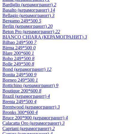
Bardiglio (керамогранит)
2
Basalto (керамогранит)
14
Bellagio (керамогранит)
3
Bergamo 249*500
5
Berlin (керамогранит)
20
Beton Pro (керамогранит)
22
BIANCO CHIARA (КЕРАМОГРАНИТ)
3
Bilbao 249*500
7
Birma 249*500
0
Blare 200*600
1
Boho 249*500
8
Bolle 249*500
8
Bond (керамогранит)
12
Bonita 249*500
9
Borneo 249*500
1
Bottichino (керамогранит)
9
Boutique 200*600
8
Brazil (керамогранит)
4
Brenta 249*500
4
Brentwood (керамогранит)
3
Bronks 300*600
4
Bruce 200*900 (керамогранит)
4
Calacatta Oro (керамогранит)
3
Capriani (керамогранит)
2
Carrara (керамогранит)
4