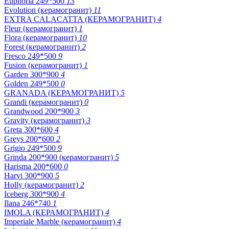
Euphoria 249*500
13
Evolution (керамогранит)
11
EXTRA CALACATTA (КЕРАМОГРАНИТ)
4
Fleur (керамогранит)
1
Flora (керамогранит)
10
Forest (керамогранит)
2
Fresco 249*500
9
Fusion (керамогранит)
1
Garden 300*900
4
Golden 249*500
0
GRANADA (КЕРАМОГРАНИТ)
5
Grandi (керамогранит)
0
Grandwood 200*900
3
Gravity (керамогранит)
3
Greta 300*600
4
Greys 200*600
2
Grigio 249*500
9
Grinda 200*900 (керамогранит)
5
Harisma 200*600
0
Harvi 300*900
5
Holly (керамогранит)
2
Iceberg 300*900
4
Ilana 246*740
1
IMOLA (КЕРАМОГРАНИТ)
4
Imperiale Marble (керамогранит)
4