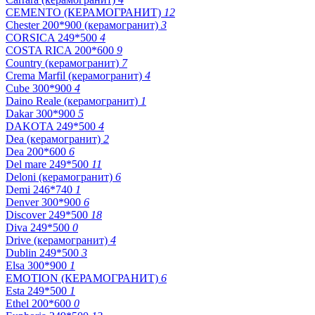
CEMENTO (КЕРАМОГРАНИТ)
12
Chester 200*900 (керамогранит)
3
CORSICA 249*500
4
COSTA RICA 200*600
9
Country (керамогранит)
7
Crema Marfil (керамогранит)
4
Cube 300*900
4
Daino Reale (керамогранит)
1
Dakar 300*900
5
DAKOTA 249*500
4
Dea (керамогранит)
2
Dea 200*600
6
Del mare 249*500
11
Deloni (керамогранит)
6
Demi 246*740
1
Denver 300*900
6
Discover 249*500
18
Diva 249*500
0
Drive (керамогранит)
4
Dublin 249*500
3
Elsa 300*900
1
EMOTION (КЕРАМОГРАНИТ)
6
Esta 249*500
1
Ethel 200*600
0