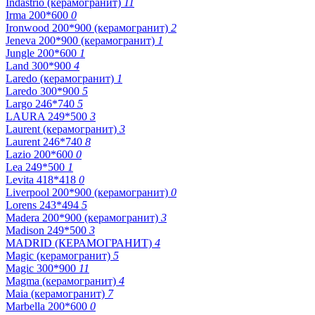
Indastrio (керамогранит)
11
Irma 200*600
0
Ironwood 200*900 (керамогранит)
2
Jeneva 200*900 (керамогранит)
1
Jungle 200*600
1
Land 300*900
4
Laredo (керамогранит)
1
Laredo 300*900
5
Largo 246*740
5
LAURA 249*500
3
Laurent (керамогранит)
3
Laurent 246*740
8
Lazio 200*600
0
Lea 249*500
1
Levita 418*418
0
Liverpool 200*900 (керамогранит)
0
Lorens 243*494
5
Madera 200*900 (керамогранит)
3
Madison 249*500
3
MADRID (КЕРАМОГРАНИТ)
4
Magic (керамогранит)
5
Magic 300*900
11
Magma (керамогранит)
4
Maia (керамогранит)
7
Marbella 200*600
0