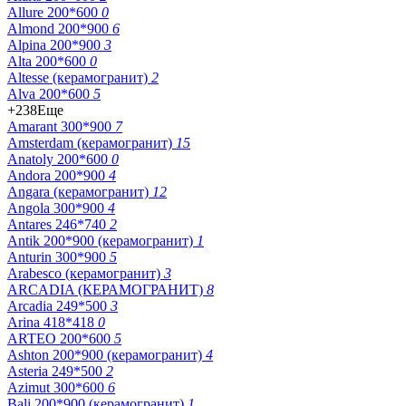
Allure 200*600
0
Almond 200*900
6
Alpina 200*900
3
Alta 200*600
0
Altesse (керамогранит)
2
Alva 200*600
5
+238
Еще
Amarant 300*900
7
Amsterdam (керамогранит)
15
Anatoly 200*600
0
Andora 200*900
4
Angara (керамогранит)
12
Angola 300*900
4
Antares 246*740
2
Antik 200*900 (керамогранит)
1
Anturin 300*900
5
Arabesco (керамогранит)
3
ARCADIA (КЕРАМОГРАНИТ)
8
Arcadia 249*500
3
Arina 418*418
0
ARTEO 200*600
5
Ashton 200*900 (керамогранит)
4
Asteria 249*500
2
Azimut 300*600
6
Bali 200*900 (керамогранит)
1