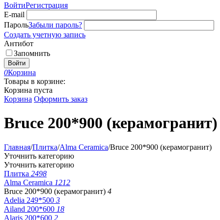
Войти
Регистрация
E-mail
Пароль
Забыли пароль?
Создать учетную запись
Антибот
Запомнить
Войти
0
Корзина
Товары в корзине:
Корзина пуста
Корзина
Оформить заказ
Bruce 200*900 (керамогранит)
Главная
/
Плитка
/
Alma Ceramica
/
Bruce 200*900 (керамогранит)
Уточнить категорию
Уточнить категорию
Плитка
2498
Alma Ceramica
1212
Bruce 200*900 (керамогранит)
4
Adelia 249*500
3
Ailand 200*600
18
Alaris 200*600
2