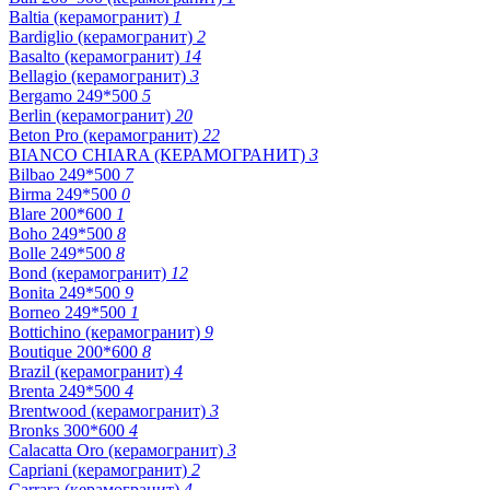
Baltia (керамогранит)
1
Bardiglio (керамогранит)
2
Basalto (керамогранит)
14
Bellagio (керамогранит)
3
Bergamo 249*500
5
Berlin (керамогранит)
20
Beton Pro (керамогранит)
22
BIANCO CHIARA (КЕРАМОГРАНИТ)
3
Bilbao 249*500
7
Birma 249*500
0
Blare 200*600
1
Boho 249*500
8
Bolle 249*500
8
Bond (керамогранит)
12
Bonita 249*500
9
Borneo 249*500
1
Bottichino (керамогранит)
9
Boutique 200*600
8
Brazil (керамогранит)
4
Brenta 249*500
4
Brentwood (керамогранит)
3
Bronks 300*600
4
Calacatta Oro (керамогранит)
3
Capriani (керамогранит)
2
Carrara (керамогранит)
4