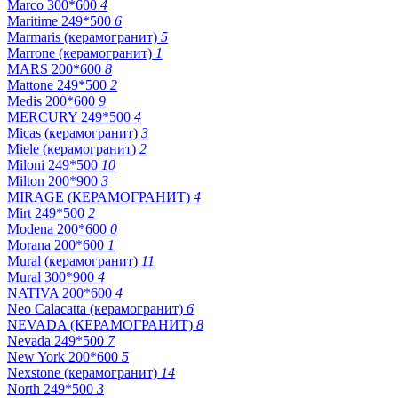
Marco 300*600
4
Maritime 249*500
6
Marmaris (керамогранит)
5
Marrone (керамогранит)
1
MARS 200*600
8
Mattone 249*500
2
Medis 200*600
9
MERCURY 249*500
4
Micas (керамогранит)
3
Miele (керамогранит)
2
Miloni 249*500
10
Milton 200*900
3
MIRAGE (КЕРАМОГРАНИТ)
4
Mirt 249*500
2
Modena 200*600
0
Morana 200*600
1
Mural (керамогранит)
11
Mural 300*900
4
NATIVA 200*600
4
Neo Calacatta (керамогранит)
6
NEVADA (КЕРАМОГРАНИТ)
8
Nevada 249*500
7
New York 200*600
5
Nexstone (керамогранит)
14
North 249*500
3