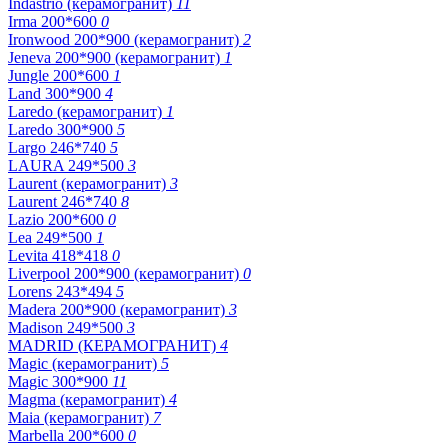
Indastrio (керамогранит)
11
Irma 200*600
0
Ironwood 200*900 (керамогранит)
2
Jeneva 200*900 (керамогранит)
1
Jungle 200*600
1
Land 300*900
4
Laredo (керамогранит)
1
Laredo 300*900
5
Largo 246*740
5
LAURA 249*500
3
Laurent (керамогранит)
3
Laurent 246*740
8
Lazio 200*600
0
Lea 249*500
1
Levita 418*418
0
Liverpool 200*900 (керамогранит)
0
Lorens 243*494
5
Madera 200*900 (керамогранит)
3
Madison 249*500
3
MADRID (КЕРАМОГРАНИТ)
4
Magic (керамогранит)
5
Magic 300*900
11
Magma (керамогранит)
4
Maia (керамогранит)
7
Marbella 200*600
0