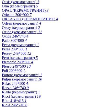
Oasis (керамогранит)
1
Olsa (керамогранит)
5
OPAL (КЕРАМОГРАНИТ)
3
Origami 300*900
7
ORLANDO (КЕРАМОГРАНИТ)
4
Orlean (керамогранит)
4
Orsay (керамогранит)
2
Oxide (керамогранит)
12
Oxide 246*740
4
Patio 300*900
4
Persa (керамогранит)
1
Persa 249*500
1
Persey 249*500
12
Peru (керамогранит)
5
Piemonte 249*500
4
Plesso 249*500
10
Poli 200*600
1
Portoro (керамогранит)
1
Pulpis (керамогранит)
10
Relax 249*500
4
Rezzo 246*740
0
Rialto (керамогранит)
1
Ricci (керамогранит)
19
Riko 418*418
1
Riola 246*740
6