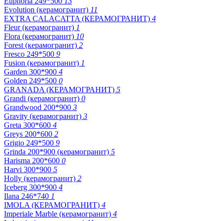
Euphoria 249*500
13
Evolution (керамогранит)
11
EXTRA CALACATTA (КЕРАМОГРАНИТ)
4
Fleur (керамогранит)
1
Flora (керамогранит)
10
Forest (керамогранит)
2
Fresco 249*500
9
Fusion (керамогранит)
1
Garden 300*900
4
Golden 249*500
0
GRANADA (КЕРАМОГРАНИТ)
5
Grandi (керамогранит)
0
Grandwood 200*900
3
Gravity (керамогранит)
3
Greta 300*600
4
Greys 200*600
2
Grigio 249*500
9
Grinda 200*900 (керамогранит)
5
Harisma 200*600
0
Harvi 300*900
5
Holly (керамогранит)
2
Iceberg 300*900
4
Ilana 246*740
1
IMOLA (КЕРАМОГРАНИТ)
4
Imperiale Marble (керамогранит)
4