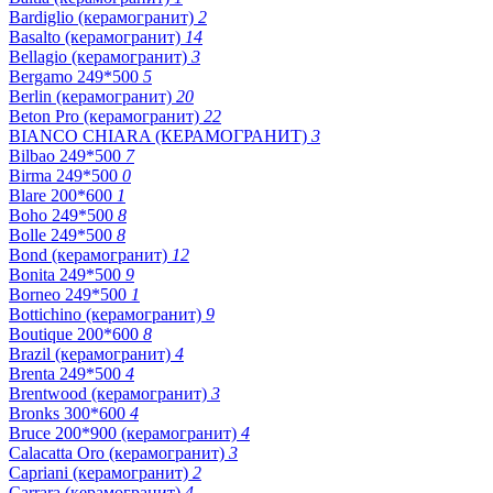
Bardiglio (керамогранит)
2
Basalto (керамогранит)
14
Bellagio (керамогранит)
3
Bergamo 249*500
5
Berlin (керамогранит)
20
Beton Pro (керамогранит)
22
BIANCO CHIARA (КЕРАМОГРАНИТ)
3
Bilbao 249*500
7
Birma 249*500
0
Blare 200*600
1
Boho 249*500
8
Bolle 249*500
8
Bond (керамогранит)
12
Bonita 249*500
9
Borneo 249*500
1
Bottichino (керамогранит)
9
Boutique 200*600
8
Brazil (керамогранит)
4
Brenta 249*500
4
Brentwood (керамогранит)
3
Bronks 300*600
4
Bruce 200*900 (керамогранит)
4
Calacatta Oro (керамогранит)
3
Capriani (керамогранит)
2
Carrara (керамогранит)
4