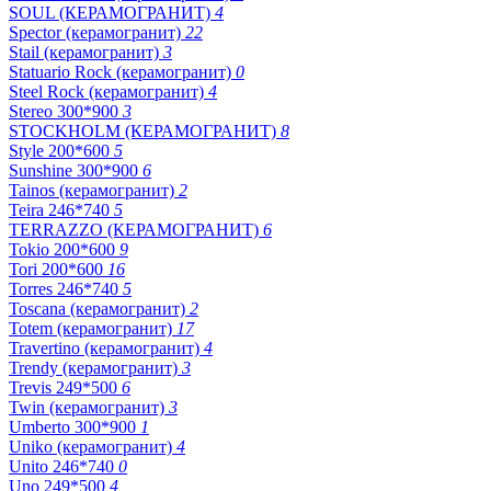
SOUL (КЕРАМОГРАНИТ)
4
Spector (керамогранит)
22
Stail (керамогранит)
3
Statuario Rock (керамогранит)
0
Steel Rock (керамогранит)
4
Stereo 300*900
3
STOCKHOLM (КЕРАМОГРАНИТ)
8
Style 200*600
5
Sunshine 300*900
6
Tainos (керамогранит)
2
Teira 246*740
5
TERRAZZO (КЕРАМОГРАНИТ)
6
Tokio 200*600
9
Tori 200*600
16
Torres 246*740
5
Toscana (керамогранит)
2
Totem (керамогранит)
17
Travertino (керамогранит)
4
Trendy (керамогранит)
3
Trevis 249*500
6
Twin (керамогранит)
3
Umberto 300*900
1
Uniko (керамогранит)
4
Unito 246*740
0
Uno 249*500
4