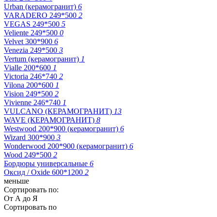
Urban (керамогранит)
6
VARADERO 249*500
2
VEGAS 249*500
5
Veliente 249*500
0
Velvet 300*900
6
Venezia 249*500
3
Vertum (керамогранит)
1
Vialle 200*600
1
Victoria 246*740
2
Vilona 200*600
1
Vision 249*500
2
Vivienne 246*740
1
VULCANO (КЕРАМОГРАНИТ)
13
WAVE (КЕРАМОГРАНИТ)
8
Westwood 200*900 (керамогранит)
6
Wizard 300*900
3
Wonderwood 200*900 (керамогранит)
6
Wood 249*500
2
Бордюры универсальные
6
Оксид / Oxide 600*1200
2
меньше
Сортировать по:
От А до Я
Сортировать по