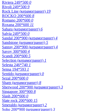
Riviera 249*500
0
Rivoli 249*500
9
Rock Line (керамогранит)
19
ROCKO 200*600
8
Romano 200*600
0
Roxana 200*600
11
Sahara (керамогранит)
6
Salvia 249*500
0
Sandal 200*900 (керамогранит)
4
Sandstone (керамогранит)
5
Sanray 200*900 (керамогранит)
4
Savoy 300*600
4
Scandi 200*600
5
Selection (керамогранит)
1
Selesta 246*740
1
Sensa 194*593
1
Sentido (керамогранит)
0
Sezal 200*600
0
Sharp (керамогранит)
8
Sherwood 200*900 (керамогранит)
3
Singapore 300*900
8
Slash 200*600
0
Slate rock 200*600
15
Smeraldo (керамогранит)
2
Soho 200*900 (керамогранит)
3