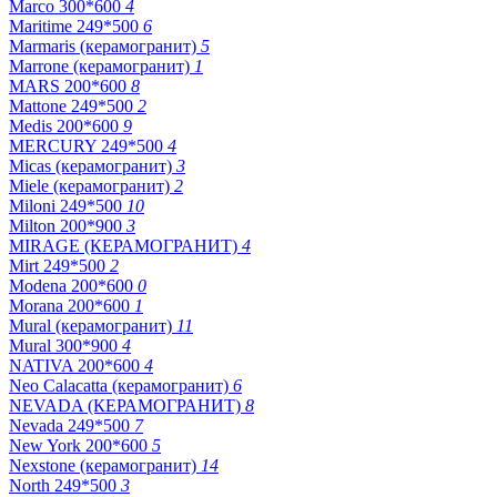
Marco 300*600
4
Maritime 249*500
6
Marmaris (керамогранит)
5
Marrone (керамогранит)
1
MARS 200*600
8
Mattone 249*500
2
Medis 200*600
9
MERCURY 249*500
4
Micas (керамогранит)
3
Miele (керамогранит)
2
Miloni 249*500
10
Milton 200*900
3
MIRAGE (КЕРАМОГРАНИТ)
4
Mirt 249*500
2
Modena 200*600
0
Morana 200*600
1
Mural (керамогранит)
11
Mural 300*900
4
NATIVA 200*600
4
Neo Calacatta (керамогранит)
6
NEVADA (КЕРАМОГРАНИТ)
8
Nevada 249*500
7
New York 200*600
5
Nexstone (керамогранит)
14
North 249*500
3