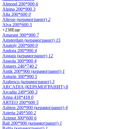
Almond 200*900
6
Alpina 200*900
3
Alta 200*600
0
Altesse (керамогранит)
2
Alva 200*600
5
+238
Еще
Amarant 300*900
7
Amsterdam (керамогранит)
15
Anatoly 200*600
0
Andora 200*900
4
Angara (керамогранит)
12
Angola 300*900
4
Antares 246*740
2
Antik 200*900 (керамогранит)
1
Anturin 300*900
5
Arabesco (керамогранит)
3
ARCADIA (КЕРАМОГРАНИТ)
8
Arcadia 249*500
3
Arina 418*418
0
ARTEO 200*600
5
Ashton 200*900 (керамогранит)
4
Asteria 249*500
2
Azimut 300*600
6
Bali 200*900 (керамогранит)
1
Baltia (керамогранит)
1