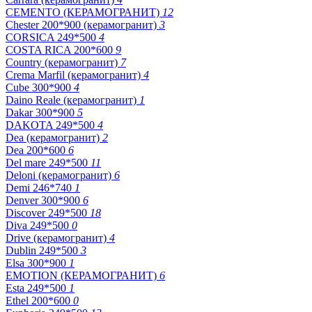
CEMENTO (КЕРАМОГРАНИТ)
12
Chester 200*900 (керамогранит)
3
CORSICA 249*500
4
COSTA RICA 200*600
9
Country (керамогранит)
7
Crema Marfil (керамогранит)
4
Cube 300*900
4
Daino Reale (керамогранит)
1
Dakar 300*900
5
DAKOTA 249*500
4
Dea (керамогранит)
2
Dea 200*600
6
Del mare 249*500
11
Deloni (керамогранит)
6
Demi 246*740
1
Denver 300*900
6
Discover 249*500
18
Diva 249*500
0
Drive (керамогранит)
4
Dublin 249*500
3
Elsa 300*900
1
EMOTION (КЕРАМОГРАНИТ)
6
Esta 249*500
1
Ethel 200*600
0