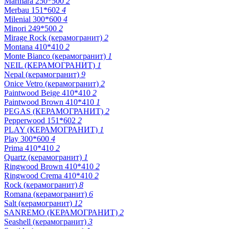
Marmara 250*500
2
Merbau 151*602
4
Milenial 300*600
4
Minori 249*500
2
Mirage Rock (керамогранит)
2
Montana 410*410
2
Monte Bianco (керамогранит)
1
NEIL (КЕРАМОГРАНИТ)
1
Nepal (керамогранит)
9
Onice Vetro (керамогранит)
2
Paintwood Beige 410*410
2
Paintwood Brown 410*410
1
PEGAS (КЕРАМОГРАНИТ)
2
Pepperwood 151*602
2
PLAY (КЕРАМОГРАНИТ)
1
Play 300*600
4
Prima 410*410
2
Quartz (керамогранит)
1
Ringwood Brown 410*410
2
Ringwood Crema 410*410
2
Rock (керамогранит)
8
Romana (керамогранит)
6
Salt (керамогранит)
12
SANREMO (КЕРАМОГРАНИТ)
2
Seashell (керамогранит)
3