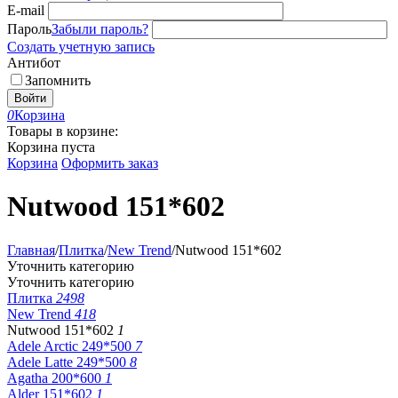
E-mail
Пароль
Забыли пароль?
Создать учетную запись
Антибот
Запомнить
Войти
0
Корзина
Товары в корзине:
Корзина пуста
Корзина
Оформить заказ
Nutwood 151*602
Главная
/
Плитка
/
New Trend
/
Nutwood 151*602
Уточнить категорию
Уточнить категорию
Плитка
2498
New Trend
418
Nutwood 151*602
1
Adele Arctic 249*500
7
Adele Latte 249*500
8
Agatha 200*600
1
Alder 151*602
1