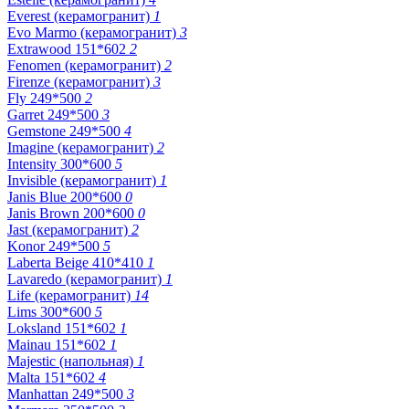
Everest (керамогранит)
1
Evo Marmo (керамогранит)
3
Extrawood 151*602
2
Fenomen (керамогранит)
2
Firenze (керамогранит)
3
Fly 249*500
2
Garret 249*500
3
Gemstone 249*500
4
Imagine (керамогранит)
2
Intensity 300*600
5
Invisible (керамогранит)
1
Janis Blue 200*600
0
Janis Brown 200*600
0
Jast (керамогранит)
2
Konor 249*500
5
Laberta Beige 410*410
1
Lavaredo (керамогранит)
1
Life (керамогранит)
14
Lims 300*600
5
Loksland 151*602
1
Mainau 151*602
1
Majestic (напольная)
1
Malta 151*602
4
Manhattan 249*500
3