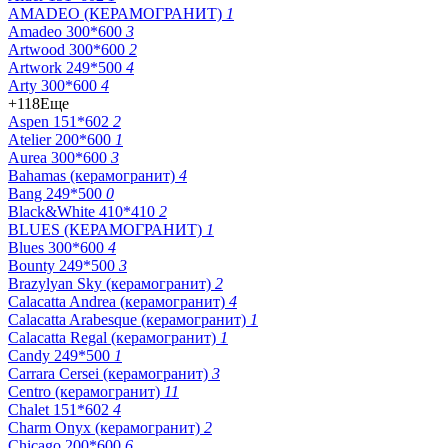
AMADEO (КЕРАМОГРАНИТ)
1
Amadeo 300*600
3
Artwood 300*600
2
Artwork 249*500
4
Arty 300*600
4
+118
Еще
Aspen 151*602
2
Atelier 200*600
1
Aurea 300*600
3
Bahamas (керамогранит)
4
Bang 249*500
0
Black&White 410*410
2
BLUES (КЕРАМОГРАНИТ)
1
Blues 300*600
4
Bounty 249*500
3
Brazylyan Sky (керамогранит)
2
Calacatta Andrea (керамогранит)
4
Calacatta Arabesque (керамогранит)
1
Calacatta Regal (керамогранит)
1
Candy 249*500
1
Carrara Cersei (керамогранит)
3
Centro (керамогранит)
11
Chalet 151*602
4
Charm Onyx (керамогранит)
2
Chicago 200*600
6