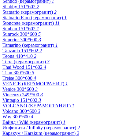
Sentido (керамогранит)
1
Shabby 151*602
2
Statuario (керамогранит)
2
Statuario Faro (керамогранит)
1
Stoncrete (керамогранит)
11
Sunbau 151*602
1
Sunrock 300*600
5
Superior 300*600
3
Tamarino (керамогранит)
1
Tanzania 151*602
2
Teona 410*410
2
Terra (керамогранит)
3
Thai Wood 151*602
4
Titan 300*600
5
Treise 300*600
4
VENICE (КЕРАМОГРАНИТ)
1
Venice 300*600
3
Vincenzo 249*500
3
Vintagio 151*602
3
VOLCANO (КЕРАМОГРАНИТ)
1
Volcano 300*600
3
Way 300*600
4
Вайлд / Wild (керамогранит)
1
Инфинити / Infinity (керамогранит)
2
Каракум / Karakum (керамогранит)
2