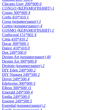
Chicago Gray 200*600
6
CONGO (КЕРАМОГРАНИТ)
1
Congo 300*600
4
Corfu 410*410
1
Corsa (керамогранит)
3
Corten (керамогранит)
4
COSMO (КЕРАМОГРАНИТ)
1
Craftwood 151*602
4
Creta 410*410
2
Dacar 300*600
1
Dance 410*410
0
Dax 249*500
0
Design Art (керамогранит)
40
Design Art 300*600
8
Destone (керамогранит)
2
DIY Eden 249*500
2
DIY Niagara 249*500
2
Dover 249*500
4
Edelweiss 300*600
5
Elbrus 300*600
11
Emerald 249*500
4
Emilia 249*500
0
Essense 249*500
5
Essential (керамогранит)
2
Estelle (керамогранит)
4