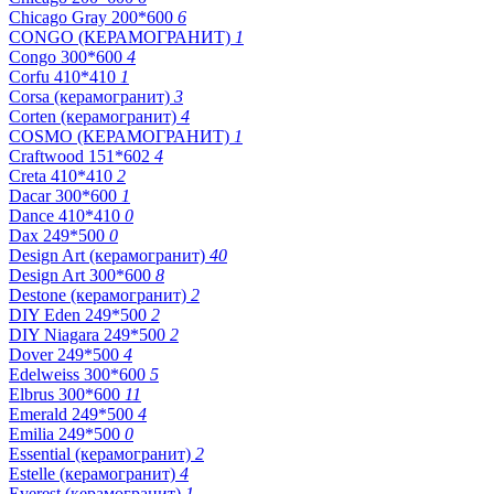
Chicago Gray 200*600
6
CONGO (КЕРАМОГРАНИТ)
1
Congo 300*600
4
Corfu 410*410
1
Corsa (керамогранит)
3
Corten (керамогранит)
4
COSMO (КЕРАМОГРАНИТ)
1
Craftwood 151*602
4
Creta 410*410
2
Dacar 300*600
1
Dance 410*410
0
Dax 249*500
0
Design Art (керамогранит)
40
Design Art 300*600
8
Destone (керамогранит)
2
DIY Eden 249*500
2
DIY Niagara 249*500
2
Dover 249*500
4
Edelweiss 300*600
5
Elbrus 300*600
11
Emerald 249*500
4
Emilia 249*500
0
Essential (керамогранит)
2
Estelle (керамогранит)
4
Everest (керамогранит)
1