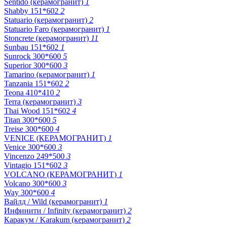
Sentido (керамогранит)
1
Shabby 151*602
2
Statuario (керамогранит)
2
Statuario Faro (керамогранит)
1
Stoncrete (керамогранит)
11
Sunbau 151*602
1
Sunrock 300*600
5
Superior 300*600
3
Tamarino (керамогранит)
1
Tanzania 151*602
2
Teona 410*410
2
Terra (керамогранит)
3
Thai Wood 151*602
4
Titan 300*600
5
Treise 300*600
4
VENICE (КЕРАМОГРАНИТ)
1
Venice 300*600
3
Vincenzo 249*500
3
Vintagio 151*602
3
VOLCANO (КЕРАМОГРАНИТ)
1
Volcano 300*600
3
Way 300*600
4
Вайлд / Wild (керамогранит)
1
Инфинити / Infinity (керамогранит)
2
Каракум / Karakum (керамогранит)
2