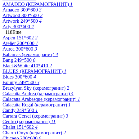
AMADEO (КЕРАМОГРАНИТ)
1
Amadeo 300*600
3
Artwood 300*600
2
Artwork 249*500
4
Arty 300*600
4
+118
Еще
Aspen 151*602
2
Atelier 200*600
1
Aurea 300*600
3
Bahamas (керамогранит)
4
Bang 249*500
0
Black&White 410*410
2
BLUES (КЕРАМОГРАНИТ)
1
Blues 300*600
4
Bounty 249*500
3
Brazylyan Sky (керамогранит)
2
Calacatta Andrea (керамогранит)
4
Calacatta Arabesque (керамогранит)
1
Calacatta Regal (керамогранит)
1
Candy 249*500
1
Carrara Cersei (керамогранит)
3
Centro (керамогранит)
11
Chalet 151*602
4
Charm Onyx (керамогранит)
2
Chicago 200*600
6