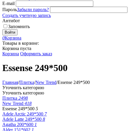
E-mail
Пароль
Забыли пароль?
Создать учетную запись
Антибот
Запомнить
Войти
0
Корзина
Товары в корзине:
Корзина пуста
Корзина
Оформить заказ
Essense 249*500
Главная
/
Плитка
/
New Trend
/
Essense 249*500
Уточнить категорию
Уточнить категорию
Плитка
2498
New Trend
418
Essense 249*500
5
Adele Arctic 249*500
7
Adele Latte 249*500
8
Agatha 200*600
1
Alder 151*602
1