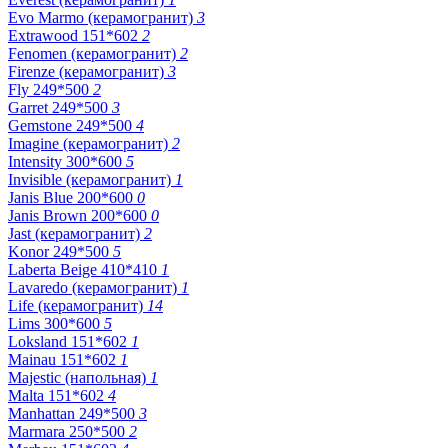
Evo Marmo (керамогранит)
3
Extrawood 151*602
2
Fenomen (керамогранит)
2
Firenze (керамогранит)
3
Fly 249*500
2
Garret 249*500
3
Gemstone 249*500
4
Imagine (керамогранит)
2
Intensity 300*600
5
Invisible (керамогранит)
1
Janis Blue 200*600
0
Janis Brown 200*600
0
Jast (керамогранит)
2
Konor 249*500
5
Laberta Beige 410*410
1
Lavaredo (керамогранит)
1
Life (керамогранит)
14
Lims 300*600
5
Loksland 151*602
1
Mainau 151*602
1
Majestic (напольная)
1
Malta 151*602
4
Manhattan 249*500
3
Marmara 250*500
2