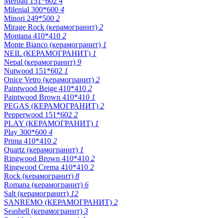
Merbau 151*602
4
Milenial 300*600
4
Minori 249*500
2
Mirage Rock (керамогранит)
2
Montana 410*410
2
Monte Bianco (керамогранит)
1
NEIL (КЕРАМОГРАНИТ)
1
Nepal (керамогранит)
9
Nutwood 151*602
1
Onice Vetro (керамогранит)
2
Paintwood Beige 410*410
2
Paintwood Brown 410*410
1
PEGAS (КЕРАМОГРАНИТ)
2
Pepperwood 151*602
2
PLAY (КЕРАМОГРАНИТ)
1
Play 300*600
4
Prima 410*410
2
Quartz (керамогранит)
1
Ringwood Brown 410*410
2
Ringwood Crema 410*410
2
Rock (керамогранит)
8
Romana (керамогранит)
6
Salt (керамогранит)
12
SANREMO (КЕРАМОГРАНИТ)
2
Seashell (керамогранит)
3