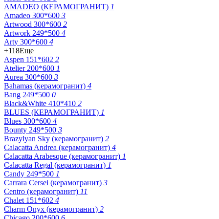
AMADEO (КЕРАМОГРАНИТ)
1
Amadeo 300*600
3
Artwood 300*600
2
Artwork 249*500
4
Arty 300*600
4
+118
Еще
Aspen 151*602
2
Atelier 200*600
1
Aurea 300*600
3
Bahamas (керамогранит)
4
Bang 249*500
0
Black&White 410*410
2
BLUES (КЕРАМОГРАНИТ)
1
Blues 300*600
4
Bounty 249*500
3
Brazylyan Sky (керамогранит)
2
Calacatta Andrea (керамогранит)
4
Calacatta Arabesque (керамогранит)
1
Calacatta Regal (керамогранит)
1
Candy 249*500
1
Carrara Cersei (керамогранит)
3
Centro (керамогранит)
11
Chalet 151*602
4
Charm Onyx (керамогранит)
2
Chicago 200*600
6