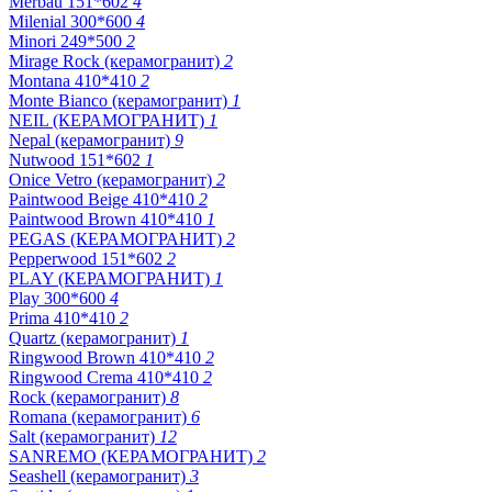
Merbau 151*602
4
Milenial 300*600
4
Minori 249*500
2
Mirage Rock (керамогранит)
2
Montana 410*410
2
Monte Bianco (керамогранит)
1
NEIL (КЕРАМОГРАНИТ)
1
Nepal (керамогранит)
9
Nutwood 151*602
1
Onice Vetro (керамогранит)
2
Paintwood Beige 410*410
2
Paintwood Brown 410*410
1
PEGAS (КЕРАМОГРАНИТ)
2
Pepperwood 151*602
2
PLAY (КЕРАМОГРАНИТ)
1
Play 300*600
4
Prima 410*410
2
Quartz (керамогранит)
1
Ringwood Brown 410*410
2
Ringwood Crema 410*410
2
Rock (керамогранит)
8
Romana (керамогранит)
6
Salt (керамогранит)
12
SANREMO (КЕРАМОГРАНИТ)
2
Seashell (керамогранит)
3