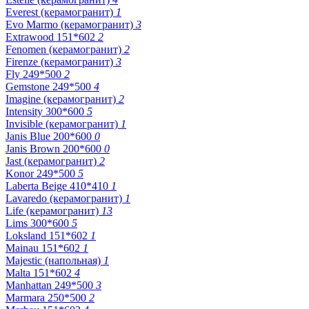
Everest (керамогранит)
1
Evo Marmo (керамогранит)
3
Extrawood 151*602
2
Fenomen (керамогранит)
2
Firenze (керамогранит)
3
Fly 249*500
2
Gemstone 249*500
4
Imagine (керамогранит)
2
Intensity 300*600
5
Invisible (керамогранит)
1
Janis Blue 200*600
0
Janis Brown 200*600
0
Jast (керамогранит)
2
Konor 249*500
5
Laberta Beige 410*410
1
Lavaredo (керамогранит)
1
Life (керамогранит)
13
Lims 300*600
5
Loksland 151*602
1
Mainau 151*602
1
Majestic (напольная)
1
Malta 151*602
4
Manhattan 249*500
3
Marmara 250*500
2