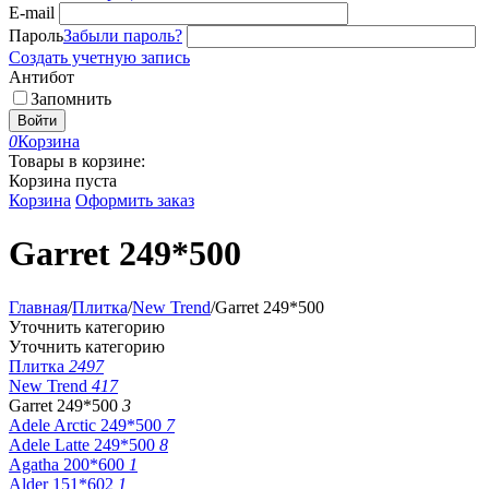
E-mail
Пароль
Забыли пароль?
Создать учетную запись
Антибот
Запомнить
Войти
0
Корзина
Товары в корзине:
Корзина пуста
Корзина
Оформить заказ
Garret 249*500
Главная
/
Плитка
/
New Trend
/
Garret 249*500
Уточнить категорию
Уточнить категорию
Плитка
2497
New Trend
417
Garret 249*500
3
Adele Arctic 249*500
7
Adele Latte 249*500
8
Agatha 200*600
1
Alder 151*602
1