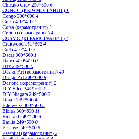
Chicago Gray 200*600
6
CONGO (КЕРАМОГРАНИТ)
1
Congo 300*600
4
Corfu 410*410
1
Corsa (керамогранит)
3
Corten (керамогранит)
4
COSMO (КЕРАМОГРАНИТ)
1
Craftwood 151*602
4
Creta 410*410
2
Dacar 300*600
1
Dance 410*410
0
Dax 249*500
0
Design Art (керамогранит)
40
Design Art 300*600
8
Destone (керамогранит)
2
DIY Eden 249*500
2
DIY Niagara 249*500
2
Dover 249*500
4
Edelweiss 300*600
5
Elbrus 300*600
11
Emerald 249*500
4
Emilia 249*500
0
Essense 249*500
5
Essential (керамогранит)
2
Estelle (керамогранит)
4