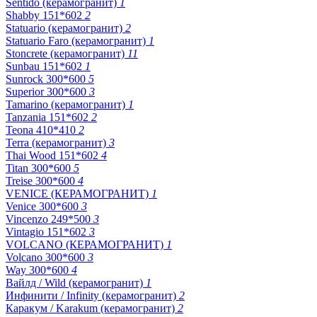
Sentido (керамогранит)
1
Shabby 151*602
2
Statuario (керамогранит)
2
Statuario Faro (керамогранит)
1
Stoncrete (керамогранит)
11
Sunbau 151*602
1
Sunrock 300*600
5
Superior 300*600
3
Tamarino (керамогранит)
1
Tanzania 151*602
2
Teona 410*410
2
Terra (керамогранит)
3
Thai Wood 151*602
4
Titan 300*600
5
Treise 300*600
4
VENICE (КЕРАМОГРАНИТ)
1
Venice 300*600
3
Vincenzo 249*500
3
Vintagio 151*602
3
VOLCANO (КЕРАМОГРАНИТ)
1
Volcano 300*600
3
Way 300*600
4
Вайлд / Wild (керамогранит)
1
Инфинити / Infinity (керамогранит)
2
Каракум / Karakum (керамогранит)
2