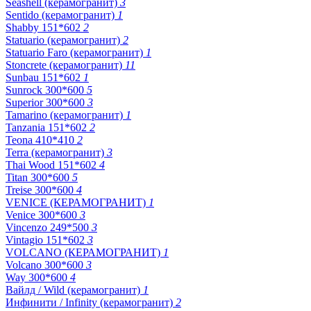
Seashell (керамогранит)
3
Sentido (керамогранит)
1
Shabby 151*602
2
Statuario (керамогранит)
2
Statuario Faro (керамогранит)
1
Stoncrete (керамогранит)
11
Sunbau 151*602
1
Sunrock 300*600
5
Superior 300*600
3
Tamarino (керамогранит)
1
Tanzania 151*602
2
Teona 410*410
2
Terra (керамогранит)
3
Thai Wood 151*602
4
Titan 300*600
5
Treise 300*600
4
VENICE (КЕРАМОГРАНИТ)
1
Venice 300*600
3
Vincenzo 249*500
3
Vintagio 151*602
3
VOLCANO (КЕРАМОГРАНИТ)
1
Volcano 300*600
3
Way 300*600
4
Вайлд / Wild (керамогранит)
1
Инфинити / Infinity (керамогранит)
2