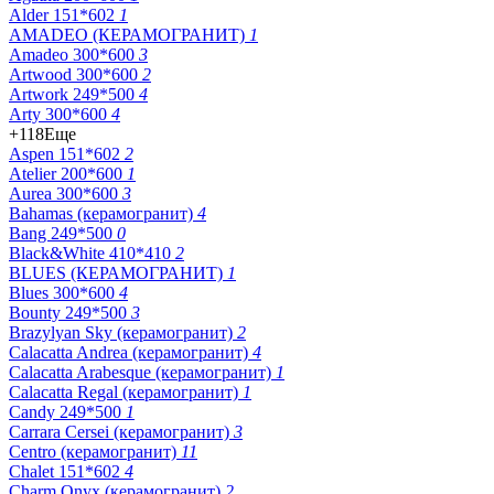
Alder 151*602
1
AMADEO (КЕРАМОГРАНИТ)
1
Amadeo 300*600
3
Artwood 300*600
2
Artwork 249*500
4
Arty 300*600
4
+118
Еще
Aspen 151*602
2
Atelier 200*600
1
Aurea 300*600
3
Bahamas (керамогранит)
4
Bang 249*500
0
Black&White 410*410
2
BLUES (КЕРАМОГРАНИТ)
1
Blues 300*600
4
Bounty 249*500
3
Brazylyan Sky (керамогранит)
2
Calacatta Andrea (керамогранит)
4
Calacatta Arabesque (керамогранит)
1
Calacatta Regal (керамогранит)
1
Candy 249*500
1
Carrara Cersei (керамогранит)
3
Centro (керамогранит)
11
Chalet 151*602
4
Charm Onyx (керамогранит)
2