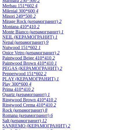
Marmara 250*500
2
Merbau 151*602
4
Milenial 300*600
4
Minori 249*500
2
Mirage Rock (керамогранит)
2
Montana 410*410
2
Monte Bianco (керамогранит)
1
NEIL (КЕРАМОГРАНИТ)
1
Nepal (керамогранит)
9
Nutwood 151*602
1
Onice Vetro (керамогранит)
2
Paintwood Beige 410*410
2
Paintwood Brown 410*410
1
PEGAS (КЕРАМОГРАНИТ)
2
Pepperwood 151*602
2
PLAY (КЕРАМОГРАНИТ)
1
Play 300*600
4
Prima 410*410
2
Quartz (керамогранит)
1
Ringwood Brown 410*410
2
Ringwood Crema 410*410
2
Rock (керамогранит)
8
Romana (керамогранит)
6
Salt (керамогранит)
12
SANREMO (КЕРАМОГРАНИТ)
2