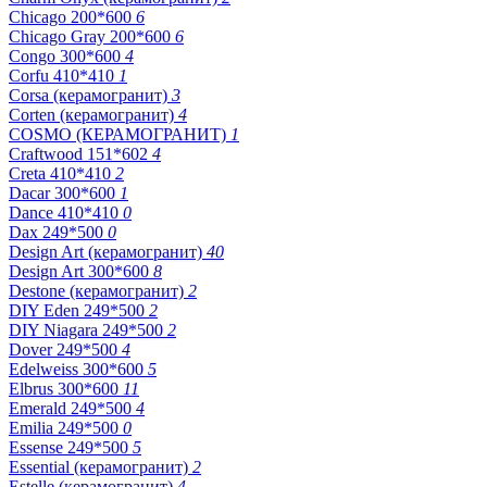
Chicago 200*600
6
Chicago Gray 200*600
6
Congo 300*600
4
Corfu 410*410
1
Corsa (керамогранит)
3
Corten (керамогранит)
4
COSMO (КЕРАМОГРАНИТ)
1
Craftwood 151*602
4
Creta 410*410
2
Dacar 300*600
1
Dance 410*410
0
Dax 249*500
0
Design Art (керамогранит)
40
Design Art 300*600
8
Destone (керамогранит)
2
DIY Eden 249*500
2
DIY Niagara 249*500
2
Dover 249*500
4
Edelweiss 300*600
5
Elbrus 300*600
11
Emerald 249*500
4
Emilia 249*500
0
Essense 249*500
5
Essential (керамогранит)
2
Estelle (керамогранит)
4