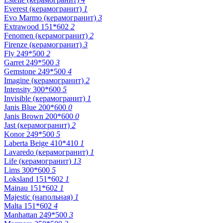
Everest (керамогранит)
1
Evo Marmo (керамогранит)
3
Extrawood 151*602
2
Fenomen (керамогранит)
2
Firenze (керамогранит)
3
Fly 249*500
2
Garret 249*500
3
Gemstone 249*500
4
Imagine (керамогранит)
2
Intensity 300*600
5
Invisible (керамогранит)
1
Janis Blue 200*600
0
Janis Brown 200*600
0
Jast (керамогранит)
2
Konor 249*500
5
Laberta Beige 410*410
1
Lavaredo (керамогранит)
1
Life (керамогранит)
13
Lims 300*600
5
Loksland 151*602
1
Mainau 151*602
1
Majestic (напольная)
1
Malta 151*602
4
Manhattan 249*500
3