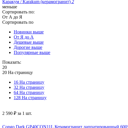
Каракум / Karakum (керамогранит)
2
меньше
Сортировать по:
От А до Я
Сортировать по
Новинки выше
От Я до А
Дешевые выше
Дорогие выше
Популярные выше
Показать:
20
20 На страницу
16 На страницу
32 На страницу
64 На страницу
128 На страницу
2 590
₽
за 1 шт.
Congo Dark GP40CON11L Керамогранит лаппатированный 600*60