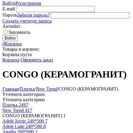
Войти
Регистрация
E-mail
Пароль
Забыли пароль?
Создать учетную запись
Антибот
Запомнить
Войти
0
Корзина
Товары в корзине:
Корзина пуста
Корзина
Оформить заказ
CONGO (КЕРАМОГРАНИТ)
Главная
/
Плитка
/
New Trend
/
CONGO (КЕРАМОГРАНИТ)
Уточнить категорию
Уточнить категорию
Плитка
2497
New Trend
417
CONGO (КЕРАМОГРАНИТ)
1
Adele Arctic 249*500
7
Adele Latte 249*500
8
Agatha 200*600
1