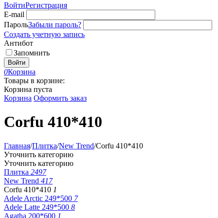
Войти
Регистрация
E-mail
Пароль
Забыли пароль?
Создать учетную запись
Антибот
Запомнить
Войти
0
Корзина
Товары в корзине:
Корзина пуста
Корзина
Оформить заказ
Corfu 410*410
Главная
/
Плитка
/
New Trend
/
Corfu 410*410
Уточнить категорию
Уточнить категорию
Плитка
2497
New Trend
417
Corfu 410*410
1
Adele Arctic 249*500
7
Adele Latte 249*500
8
Agatha 200*600
1