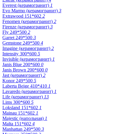
Everest (керамогранит)
1
Evo Marmo (керамогранит)
3
Extrawood 151*602
2
Fenomen (керамогранит)
2
Firenze (керамогранит)
3
Fly 249*500
2
Garret 249*500
3
Gemstone 249*500
4
Imagine (керамогранит)
2
Intensity 300*600
5
Invisible (керамогранит)
1
Janis Blue 200*600
0
Janis Brown 200*600
0
Jast (керамогранит)
2
Konor 249*500
5
Laberta Beige 410*410
1
Lavaredo (керамогранит)
1
Life (керамогранит)
13
Lims 300*600
5
Loksland 151*602
1
Mainau 151*602
1
Majestic (напольная)
1
Malta 151*602
4
Manhattan 249*500
3