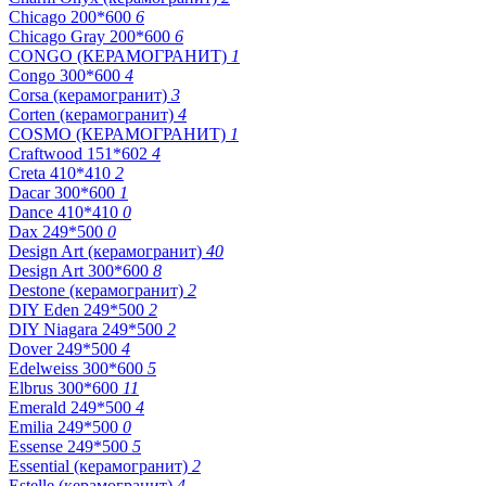
Chicago 200*600
6
Chicago Gray 200*600
6
CONGO (КЕРАМОГРАНИТ)
1
Congo 300*600
4
Corsa (керамогранит)
3
Corten (керамогранит)
4
COSMO (КЕРАМОГРАНИТ)
1
Craftwood 151*602
4
Creta 410*410
2
Dacar 300*600
1
Dance 410*410
0
Dax 249*500
0
Design Art (керамогранит)
40
Design Art 300*600
8
Destone (керамогранит)
2
DIY Eden 249*500
2
DIY Niagara 249*500
2
Dover 249*500
4
Edelweiss 300*600
5
Elbrus 300*600
11
Emerald 249*500
4
Emilia 249*500
0
Essense 249*500
5
Essential (керамогранит)
2
Estelle (керамогранит)
4