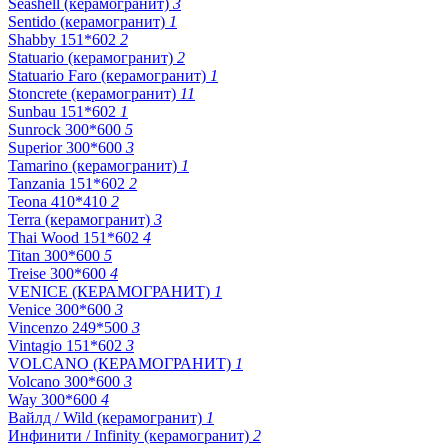
Seashell (керамогранит)
3
Sentido (керамогранит)
1
Shabby 151*602
2
Statuario (керамогранит)
2
Statuario Faro (керамогранит)
1
Stoncrete (керамогранит)
11
Sunbau 151*602
1
Sunrock 300*600
5
Superior 300*600
3
Tamarino (керамогранит)
1
Tanzania 151*602
2
Teona 410*410
2
Terra (керамогранит)
3
Thai Wood 151*602
4
Titan 300*600
5
Treise 300*600
4
VENICE (КЕРАМОГРАНИТ)
1
Venice 300*600
3
Vincenzo 249*500
3
Vintagio 151*602
3
VOLCANO (КЕРАМОГРАНИТ)
1
Volcano 300*600
3
Way 300*600
4
Вайлд / Wild (керамогранит)
1
Инфинити / Infinity (керамогранит)
2