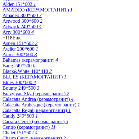
Alder 151*602
1
AMADEO (КЕРАМОГРАНИТ)
1
Amadeo 300*600
3
Artwood 300*600
2
Artwork 249*500
4
Arty 300*600
4
+118
Еще
Aspen 151*602
2
Atelier 200*600
1
Aurea 300*600
3
Bahamas (керамогранит)
4
Bang 249*500
0
Black&White 410*410
2
BLUES (КЕРАМОГРАНИТ)
1
Blues 300*600
4
Bounty 249*500
3
Brazylyan Sky (керамогранит)
2
Calacatta Andrea (керамогранит)
4
Calacatta Arabesque (керамогранит)
1
Calacatta Regal (керамогранит)
1
Candy 249*500
1
Carrara Cersei (керамогранит)
3
Centro (керамогранит)
11
Chalet 151*602
4
Charm Onyx (керамогранит)
2