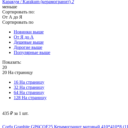
Каракум / Karakum (керамогранит)
2
меньше
Сортировать по:
От А до Я
Сортировать по
Новинки выше
От Я до А
Дешевые выше
Дорогие выше
Популярные выше
Показать:
20
20 На страницу
16 На страницу
32 На страницу
64 На страницу
128 На страницу
‍435‍
₽
за 1 шт.
Corfu Graphite GP6COF25 Керамогранит матовый 410*410*8 (11 