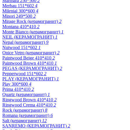
Marmara 250*500
2
Merbau 151*602
4
Milenial 300*600
4
Minori 249*500
2
Mirage Rock (керамогранит)
2
Montana 410*410
2
Monte Bianco (керамогранит)
1
NEIL (КЕРАМОГРАНИТ)
1
Nepal (керамогранит)
9
Nutwood 151*602
1
Onice Vetro (керамогранит)
2
Paintwood Beige 410*410
2
Paintwood Brown 410*410
1
PEGAS (КЕРАМОГРАНИТ)
2
Pepperwood 151*602
2
PLAY (КЕРАМОГРАНИТ)
1
Play 300*600
4
Prima 410*410
2
Quartz (керамогранит)
1
Ringwood Brown 410*410
2
Ringwood Crema 410*410
2
Rock (керамогранит)
8
Romana (керамогранит)
6
Salt (керамогранит)
12
SANREMO (КЕРАМОГРАНИТ)
2