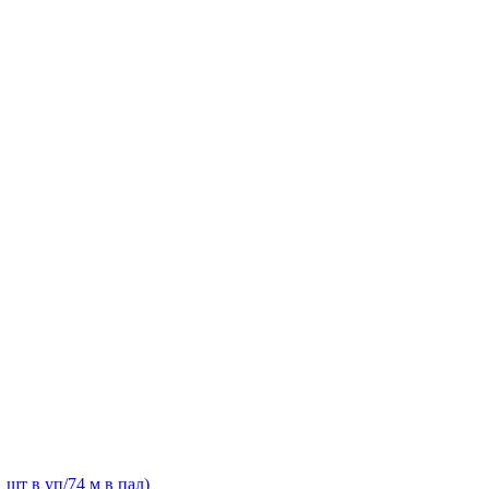
шт в уп/74 м в пал)