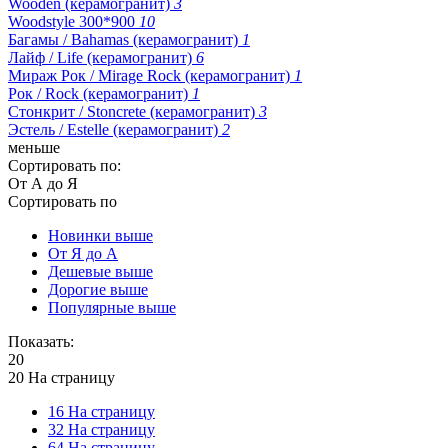
Wooden (керамогранит)
3
Woodstyle 300*900
10
Багамы / Bahamas (керамогранит)
1
Лайф / Life (керамогранит)
6
Мираж Рок / Mirage Rock (керамогранит)
1
Рок / Rock (керамогранит)
1
Стонкрит / Stoncrete (керамогранит)
3
Эстель / Estelle (керамогранит)
2
меньше
Сортировать по:
От А до Я
Сортировать по
Новинки выше
От Я до А
Дешевые выше
Дорогие выше
Популярные выше
Показать:
20
20 На страницу
16 На страницу
32 На страницу
64 На страницу