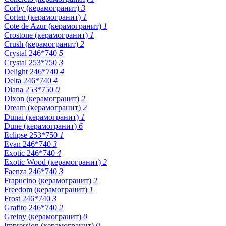
Corby (керамогранит)
3
Corten (керамогранит)
1
Cote de Azur (керамогранит)
1
Crostone (керамогранит)
1
Crush (керамогранит)
2
Crystal 246*740
5
Crystal 253*750
3
Delight 246*740
4
Delta 246*740
4
Diana 253*750
0
Dixon (керамогранит)
2
Dream (керамогранит)
2
Dunai (керамогранит)
1
Dune (керамогранит)
6
Eclipse 253*750
1
Evan 246*740
3
Exotic 246*740
4
Exotic Wood (керамогранит)
2
Faenza 246*740
3
Frapucino (керамогранит)
2
Freedom (керамогранит)
1
Frost 246*740
3
Grafito 246*740
2
Greiny (керамогранит)
0
Impression (керамогранит)
0