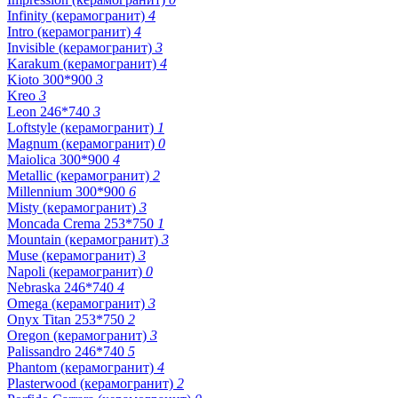
Infinity (керамогранит)
4
Intro (керамогранит)
4
Invisible (керамогранит)
3
Karakum (керамогранит)
4
Kioto 300*900
3
Kreo
3
Leon 246*740
3
Loftstyle (керамогранит)
1
Magnum (керамогранит)
0
Maiolica 300*900
4
Metallic (керамогранит)
2
Millennium 300*900
6
Misty (керамогранит)
3
Moncada Crema 253*750
1
Mountain (керамогранит)
3
Muse (керамогранит)
3
Napoli (керамогранит)
0
Nebraska 246*740
4
Omega (керамогранит)
3
Onyx Titan 253*750
2
Oregon (керамогранит)
3
Palissandro 246*740
5
Phantom (керамогранит)
4
Plasterwood (керамогранит)
2