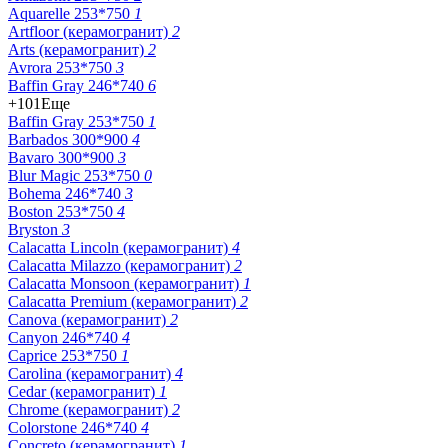
Aquarelle 253*750
1
Artfloor (керамогранит)
2
Arts (керамогранит)
2
Avrora 253*750
3
Baffin Gray 246*740
6
+101
Еще
Baffin Gray 253*750
1
Barbados 300*900
4
Bavaro 300*900
3
Blur Magic 253*750
0
Bohema 246*740
3
Boston 253*750
4
Bryston
3
Calacatta Lincoln (керамогранит)
4
Calacatta Milazzo (керамогранит)
2
Calacatta Monsoon (керамогранит)
1
Calacatta Premium (керамогранит)
2
Canova (керамогранит)
2
Canyon 246*740
4
Caprice 253*750
1
Carolina (керамогранит)
4
Cedar (керамогранит)
1
Chrome (керамогранит)
2
Colorstone 246*740
4
Concreto (керамогранит)
1