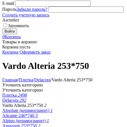
E-mail
Пароль
Забыли пароль?
Создать учетную запись
Антибот
Запомнить
Войти
0
Корзина
Товары в корзине:
Корзина пуста
Корзина
Оформить заказ
Vardo Alteria 253*750
Главная
/
Плитка
/
Delacora
/
Vardo Alteria 253*750
Уточнить категорию
Уточнить категорию
Плитка
2498
Delacora
292
Vardo Alteria 253*750
2
Absolute (керамогранит)
1
Alicante 246*740
3
Alpino (керамогранит)
1
Amazonit 253*750
2