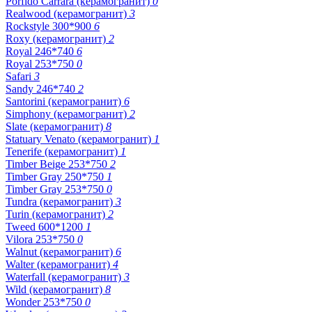
Porfido Carrara (керамогранит)
0
Realwood (керамогранит)
3
Rockstyle 300*900
6
Roxy (керамогранит)
2
Royal 246*740
6
Royal 253*750
0
Safari
3
Sandy 246*740
2
Santorini (керамогранит)
6
Simphony (керамогранит)
2
Slate (керамогранит)
8
Statuary Venato (керамогранит)
1
Tenerife (керамогранит)
1
Timber Beige 253*750
2
Timber Gray 250*750
1
Timber Gray 253*750
0
Tundra (керамогранит)
3
Turin (керамогранит)
2
Tweed 600*1200
1
Vilora 253*750
0
Walnut (керамогранит)
6
Walter (керамогранит)
4
Waterfall (керамогранит)
3
Wild (керамогранит)
8
Wonder 253*750
0