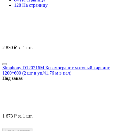
128 На страницу
2 830
₽
за 1 шт.
Simphony D120216M Керамогранит матовый карвинг
1200*600 (2 шт в уп/41,76 м в пал)
Под заказ
1 673
₽
за 1 шт.