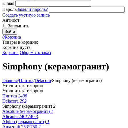
E-mail
Пароль
Забыли пароль?
Создать учетную запись
Антибот
Запомнить
Войти
0
Корзина
Товары в корзине:
Корзина пуста
Корзина
Оформить заказ
Simphony (керамогранит)
Главная
/
Плитка
/
Delacora
/
Simphony (керамогранит)
Уточнить категорию
Уточнить категорию
Плитка
2498
Delacora
292
Simphony (керамогранит)
2
Absolute (керамогранит)
1
Alicante 246*740
3
Alpino (керамогранит)
1
Amazonit 253*750
2