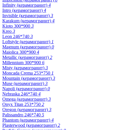
Infinity (керамогранит)
4
Intro (керамогранит)
4
Invisible (керамогранит)
3
Karakum (керамогранит)
4
Kioto 300*900
3
Kreo
3
Leon 246*740
3
Loftstyle (керамогранит)
1
Magnum (керамогранит)
0
Maiolica 300*900
4
Metallic (керамогранит)
2
Millennium 300*900
6
Misty (керамогранит)
3
Moncada Crema 253*750
1
Mountain (керамогранит)
3
Muse (керамогранит)
3
Napoli (керамогранит)
0
Nebraska 246*740
4
Omega (керамогранит)
3
Onyx Titan 253*750
2
Oregon (керамогранит)
3
Palissandro 246*740
5
Phantom (керамогранит)
4
Plasterwood (керамогранит)
2