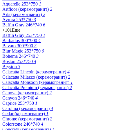
Aquarelle 253*750
1
Artfloor (керамогранит)
2
Arts (керамогранит)
2
Avrora 253*750
3
Baffin Gray 246*740
6
+101
Еще
Baffin Gray 253*750
1
Barbados 300*900
4
Bavaro 300*900
3
Blur Magic 253*750
0
Bohema 246*740
3
Boston 253*750
4
Bryston
3
Calacatta Lincoln (керамогранит)
4
Calacatta Milazzo (керамогранит)
2
Calacatta Monsoon (керамогранит)
1
Calacatta Premium (керамогранит)
2
Canova (керамогранит)
2
Canyon 246*740
4
Caprice 253*750
1
Carolina (керамогранит)
4
Cedar (керамогранит)
1
Chrome (керамогранит)
2
Colorstone 246*740
4
Concreto (керамогранит)
1