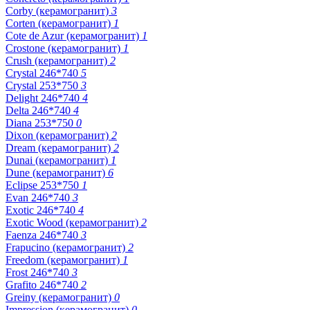
Corby (керамогранит)
3
Corten (керамогранит)
1
Cote de Azur (керамогранит)
1
Crostone (керамогранит)
1
Crush (керамогранит)
2
Crystal 246*740
5
Crystal 253*750
3
Delight 246*740
4
Delta 246*740
4
Diana 253*750
0
Dixon (керамогранит)
2
Dream (керамогранит)
2
Dunai (керамогранит)
1
Dune (керамогранит)
6
Eclipse 253*750
1
Evan 246*740
3
Exotic 246*740
4
Exotic Wood (керамогранит)
2
Faenza 246*740
3
Frapucino (керамогранит)
2
Freedom (керамогранит)
1
Frost 246*740
3
Grafito 246*740
2
Greiny (керамогранит)
0
Impression (керамогранит)
0