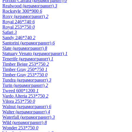
Porfido Carrara (керамогранит)
0
Realwood (керамогранит)
3
Rockstyle 300*900
6
Roxy (керамогранит)
2
Royal 246*740
6
Royal 253*750
0
Safari
3
Sandy 246*740
2
Santorini (керамогранит)
6
Slate (керамогранит)
8
Statuary Venato (керамогранит)
1
Tenerife (керамогранит)
1
Timber Beige 253*750
2
Timber Gray 250*750
1
Timber Gray 253*750
0
Tundra (керамогранит)
3
Turin (керамогранит)
2
Tweed 600*1200
1
Vardo Alteria 253*750
2
Vilora 253*750
0
Walnut (керамогранит)
6
Walter (керамогранит)
4
Waterfall (керамогранит)
3
Wild (керамогранит)
8
Wonder 253*750
0