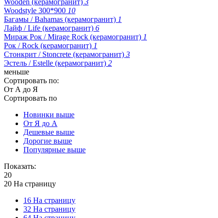
Wooden (керамогранит)
3
Woodstyle 300*900
10
Багамы / Bahamas (керамогранит)
1
Лайф / Life (керамогранит)
6
Мираж Рок / Mirage Rock (керамогранит)
1
Рок / Rock (керамогранит)
1
Стонкрит / Stoncrete (керамогранит)
3
Эстель / Estelle (керамогранит)
2
меньше
Сортировать по:
От А до Я
Сортировать по
Новинки выше
От Я до А
Дешевые выше
Дорогие выше
Популярные выше
Показать:
20
20 На страницу
16 На страницу
32 На страницу
64 На страницу