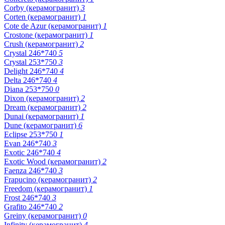
Corby (керамогранит)
3
Corten (керамогранит)
1
Cote de Azur (керамогранит)
1
Crostone (керамогранит)
1
Crush (керамогранит)
2
Crystal 246*740
5
Crystal 253*750
3
Delight 246*740
4
Delta 246*740
4
Diana 253*750
0
Dixon (керамогранит)
2
Dream (керамогранит)
2
Dunai (керамогранит)
1
Dune (керамогранит)
6
Eclipse 253*750
1
Evan 246*740
3
Exotic 246*740
4
Exotic Wood (керамогранит)
2
Faenza 246*740
3
Frapucino (керамогранит)
2
Freedom (керамогранит)
1
Frost 246*740
3
Grafito 246*740
2
Greiny (керамогранит)
0
Infinity (керамогранит)
4