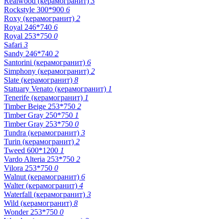
Realwood (керамогранит)
3
Rockstyle 300*900
6
Roxy (керамогранит)
2
Royal 246*740
6
Royal 253*750
0
Safari
3
Sandy 246*740
2
Santorini (керамогранит)
6
Simphony (керамогранит)
2
Slate (керамогранит)
8
Statuary Venato (керамогранит)
1
Tenerife (керамогранит)
1
Timber Beige 253*750
2
Timber Gray 250*750
1
Timber Gray 253*750
0
Tundra (керамогранит)
3
Turin (керамогранит)
2
Tweed 600*1200
1
Vardo Alteria 253*750
2
Vilora 253*750
0
Walnut (керамогранит)
6
Walter (керамогранит)
4
Waterfall (керамогранит)
3
Wild (керамогранит)
8
Wonder 253*750
0