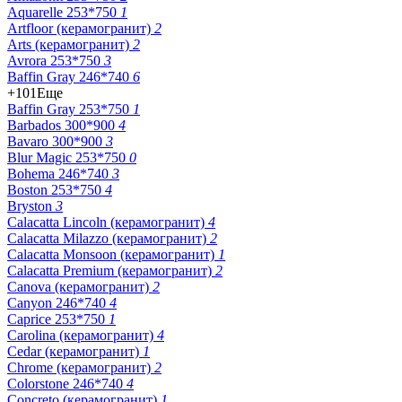
Aquarelle 253*750
1
Artfloor (керамогранит)
2
Arts (керамогранит)
2
Avrora 253*750
3
Baffin Gray 246*740
6
+101
Еще
Baffin Gray 253*750
1
Barbados 300*900
4
Bavaro 300*900
3
Blur Magic 253*750
0
Bohema 246*740
3
Boston 253*750
4
Bryston
3
Calacatta Lincoln (керамогранит)
4
Calacatta Milazzo (керамогранит)
2
Calacatta Monsoon (керамогранит)
1
Calacatta Premium (керамогранит)
2
Canova (керамогранит)
2
Canyon 246*740
4
Caprice 253*750
1
Carolina (керамогранит)
4
Cedar (керамогранит)
1
Chrome (керамогранит)
2
Colorstone 246*740
4
Concreto (керамогранит)
1