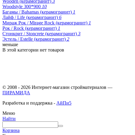
Wooden (керамогранит)
3
Woodstyle 300*900
10
Багамы / Bahamas (керамогранит)
1
Лайф / Life (керамогранит)
6
Мираж Рок / Mirage Rock (керамогранит)
1
Рок / Rock (керамогранит)
1
Стонкрит / Stoncrete (керамогранит)
3
Эстель / Estelle (керамогранит)
2
меньше
В этой категории нет товаров
© 2008 - 2026 Интернет-магазин стройматериалов —
ПИРАМИДА
Разработка и поддержка -
АйПи5
Меню
Найти
Корзина