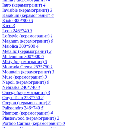
Intro (керамогранит)
4
Invisible (керамогранит)
3
Karakum (керамогранит)
4
Kioto 300*900
3
Kreo
3
Leon 246*740
3
Loftstyle (керамогранит)
1
Magnum (керамогранит)
0
Maiolica 300*900
4
Metallic (керамогранит)
2
Millennium 300*900
6
Misty (керамогранит)
3
Moncada Crema 253*750
1
Mountain (керамогранит)
3
Muse (керамогранит)
3
Napoli (керамогранит)
0
Nebraska 246*740
4
Omega (керамогранит)
3
Onyx Titan 253*750
2
Oregon (керамогранит)
3
Palissandro 246*740
5
Phantom (керамогранит)
4
Plasterwood (керамогранит)
2
Porfido Carrara (керамогранит)
0