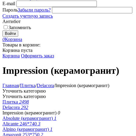
E-mail
Пароль
Забыли пароль?
Создать учетную запись
Антибот
Запомнить
Войти
0
Корзина
Товары в корзине:
Корзина пуста
Корзина
Оформить заказ
Impression (керамогранит)
Главная
/
Плитка
/
Delacora
/
Impression (керамогранит)
Уточнить категорию
Уточнить категорию
Плитка
2498
Delacora
292
Impression (керамогранит)
0
Absolute (керамогранит)
1
Alicante 246*740
3
Alpino (керамогранит)
1
Amazonit 253*750
2