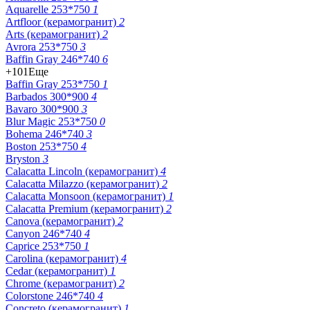
Aquarelle 253*750
1
Artfloor (керамогранит)
2
Arts (керамогранит)
2
Avrora 253*750
3
Baffin Gray 246*740
6
+101
Еще
Baffin Gray 253*750
1
Barbados 300*900
4
Bavaro 300*900
3
Blur Magic 253*750
0
Bohema 246*740
3
Boston 253*750
4
Bryston
3
Calacatta Lincoln (керамогранит)
4
Calacatta Milazzo (керамогранит)
2
Calacatta Monsoon (керамогранит)
1
Calacatta Premium (керамогранит)
2
Canova (керамогранит)
2
Canyon 246*740
4
Caprice 253*750
1
Carolina (керамогранит)
4
Cedar (керамогранит)
1
Chrome (керамогранит)
2
Colorstone 246*740
4
Concreto (керамогранит)
1