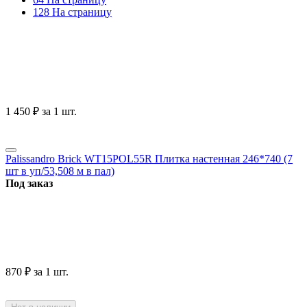
128 На страницу
1 450
₽
за 1 шт.
Palissandro Brick WT15POL55R Плитка настенная 246*740 (7
шт в уп/53,508 м в пал)
Под заказ
‍870‍
₽
за 1 шт.