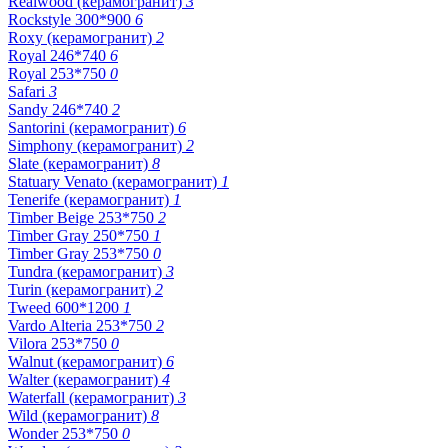
Realwood (керамогранит)
3
Rockstyle 300*900
6
Roxy (керамогранит)
2
Royal 246*740
6
Royal 253*750
0
Safari
3
Sandy 246*740
2
Santorini (керамогранит)
6
Simphony (керамогранит)
2
Slate (керамогранит)
8
Statuary Venato (керамогранит)
1
Tenerife (керамогранит)
1
Timber Beige 253*750
2
Timber Gray 250*750
1
Timber Gray 253*750
0
Tundra (керамогранит)
3
Turin (керамогранит)
2
Tweed 600*1200
1
Vardo Alteria 253*750
2
Vilora 253*750
0
Walnut (керамогранит)
6
Walter (керамогранит)
4
Waterfall (керамогранит)
3
Wild (керамогранит)
8
Wonder 253*750
0