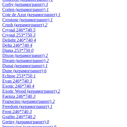
Corby (керамогранит)
3
Corten (керамогранит)
1
Cote de Azur (керамогранит)
1
Crostone (керамогранит)
1
Crush (керамогранит)
2
Crystal 246*740
5
Crystal 253*750
3
Delight 246*740
4
Delta 246*740
4
Diana 253*750
0
Dixon (керамогранит)
2
Dream (керамогранит)
2
Dunai (керамогранит)
1
Dune (керамогранит)
6
Eclipse 253*750
1
Evan 246*740
3
Exotic 246*740
4
Exotic Wood (керамогранит)
2
Faenza 246*740
3
Frapucino (керамогранит)
2
Freedom (керамогранит)
1
Frost 246*740
3
Grafito 246*740
2
Greiny (керамогранит)
0
Impression (керамогранит)
0