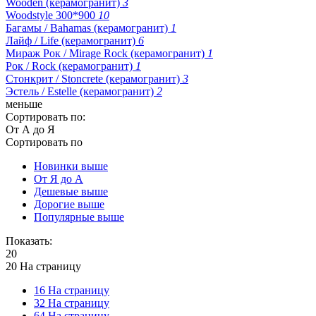
Wooden (керамогранит)
3
Woodstyle 300*900
10
Багамы / Bahamas (керамогранит)
1
Лайф / Life (керамогранит)
6
Мираж Рок / Mirage Rock (керамогранит)
1
Рок / Rock (керамогранит)
1
Стонкрит / Stoncrete (керамогранит)
3
Эстель / Estelle (керамогранит)
2
меньше
Сортировать по:
От А до Я
Сортировать по
Новинки выше
От Я до А
Дешевые выше
Дорогие выше
Популярные выше
Показать:
20
20 На страницу
16 На страницу
32 На страницу
64 На страницу