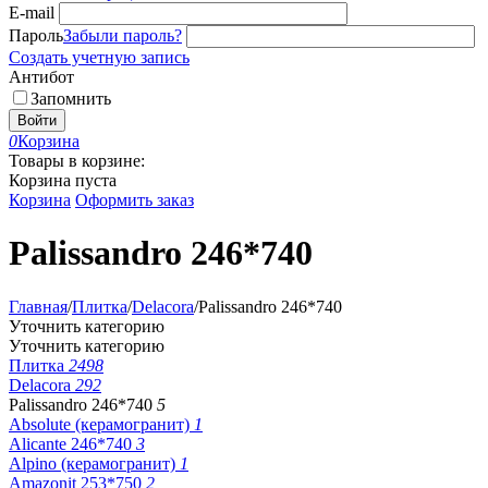
E-mail
Пароль
Забыли пароль?
Создать учетную запись
Антибот
Запомнить
Войти
0
Корзина
Товары в корзине:
Корзина пуста
Корзина
Оформить заказ
Palissandro 246*740
Главная
/
Плитка
/
Delacora
/
Palissandro 246*740
Уточнить категорию
Уточнить категорию
Плитка
2498
Delacora
292
Palissandro 246*740
5
Absolute (керамогранит)
1
Alicante 246*740
3
Alpino (керамогранит)
1
Amazonit 253*750
2