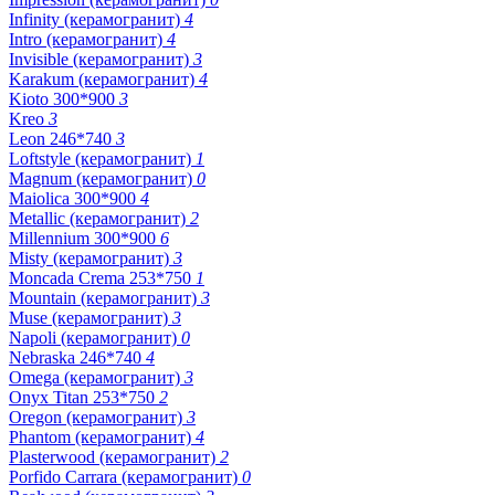
Infinity (керамогранит)
4
Intro (керамогранит)
4
Invisible (керамогранит)
3
Karakum (керамогранит)
4
Kioto 300*900
3
Kreo
3
Leon 246*740
3
Loftstyle (керамогранит)
1
Magnum (керамогранит)
0
Maiolica 300*900
4
Metallic (керамогранит)
2
Millennium 300*900
6
Misty (керамогранит)
3
Moncada Crema 253*750
1
Mountain (керамогранит)
3
Muse (керамогранит)
3
Napoli (керамогранит)
0
Nebraska 246*740
4
Omega (керамогранит)
3
Onyx Titan 253*750
2
Oregon (керамогранит)
3
Phantom (керамогранит)
4
Plasterwood (керамогранит)
2
Porfido Carrara (керамогранит)
0