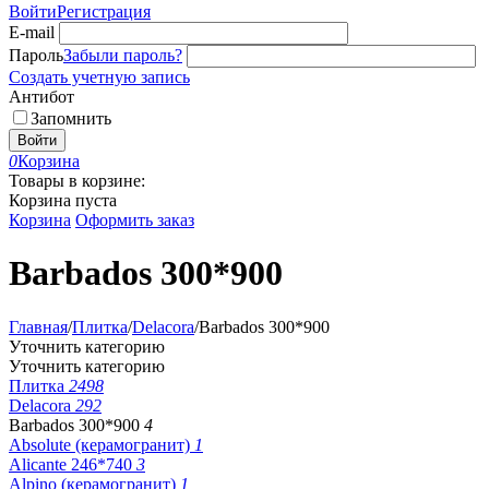
Войти
Регистрация
E-mail
Пароль
Забыли пароль?
Создать учетную запись
Антибот
Запомнить
Войти
0
Корзина
Товары в корзине:
Корзина пуста
Корзина
Оформить заказ
Barbados 300*900
Главная
/
Плитка
/
Delacora
/
Barbados 300*900
Уточнить категорию
Уточнить категорию
Плитка
2498
Delacora
292
Barbados 300*900
4
Absolute (керамогранит)
1
Alicante 246*740
3
Alpino (керамогранит)
1