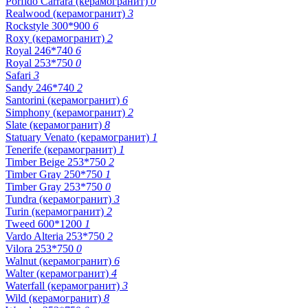
Porfido Carrara (керамогранит)
0
Realwood (керамогранит)
3
Rockstyle 300*900
6
Roxy (керамогранит)
2
Royal 246*740
6
Royal 253*750
0
Safari
3
Sandy 246*740
2
Santorini (керамогранит)
6
Simphony (керамогранит)
2
Slate (керамогранит)
8
Statuary Venato (керамогранит)
1
Tenerife (керамогранит)
1
Timber Beige 253*750
2
Timber Gray 250*750
1
Timber Gray 253*750
0
Tundra (керамогранит)
3
Turin (керамогранит)
2
Tweed 600*1200
1
Vardo Alteria 253*750
2
Vilora 253*750
0
Walnut (керамогранит)
6
Walter (керамогранит)
4
Waterfall (керамогранит)
3
Wild (керамогранит)
8