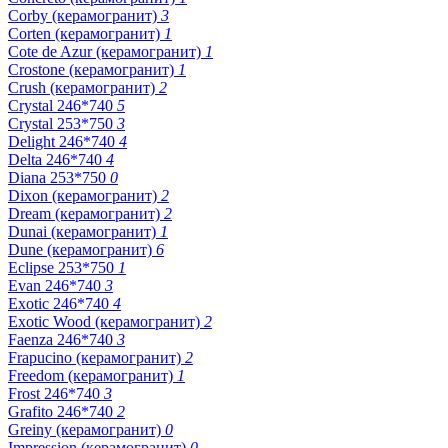
Corby (керамогранит)
3
Corten (керамогранит)
1
Cote de Azur (керамогранит)
1
Crostone (керамогранит)
1
Crush (керамогранит)
2
Crystal 246*740
5
Crystal 253*750
3
Delight 246*740
4
Delta 246*740
4
Diana 253*750
0
Dixon (керамогранит)
2
Dream (керамогранит)
2
Dunai (керамогранит)
1
Dune (керамогранит)
6
Eclipse 253*750
1
Evan 246*740
3
Exotic 246*740
4
Exotic Wood (керамогранит)
2
Faenza 246*740
3
Frapucino (керамогранит)
2
Freedom (керамогранит)
1
Frost 246*740
3
Grafito 246*740
2
Greiny (керамогранит)
0
Impression (керамогранит)
0