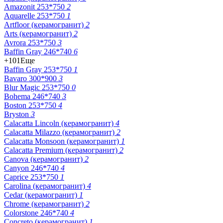
Amazonit 253*750
2
Aquarelle 253*750
1
Artfloor (керамогранит)
2
Arts (керамогранит)
2
Avrora 253*750
3
Baffin Gray 246*740
6
+101
Еще
Baffin Gray 253*750
1
Bavaro 300*900
3
Blur Magic 253*750
0
Bohema 246*740
3
Boston 253*750
4
Bryston
3
Calacatta Lincoln (керамогранит)
4
Calacatta Milazzo (керамогранит)
2
Calacatta Monsoon (керамогранит)
1
Calacatta Premium (керамогранит)
2
Canova (керамогранит)
2
Canyon 246*740
4
Caprice 253*750
1
Carolina (керамогранит)
4
Cedar (керамогранит)
1
Chrome (керамогранит)
2
Colorstone 246*740
4
Concreto (керамогранит)
1