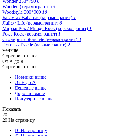
Wonder 253*750
0
Wooden (керамогранит)
3
Woodstyle 300*900
10
Багамы / Bahamas (керамогранит)
1
Лайф / Life (керамогранит)
6
Мираж Рок / Mirage Rock (керамогранит)
1
Рок / Rock (керамогранит)
1
Стонкрит / Stoncrete (керамогранит)
3
Эстель / Estelle (керамогранит)
2
меньше
Сортировать по:
От А до Я
Сортировать по
Новинки выше
От Я до А
Дешевые выше
Дорогие выше
Популярные выше
Показать:
20
20 На страницу
16 На страницу
32 На страницу