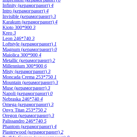
Infinity (керамогранит)
4
Intro (керамогранит)
4
Invisible (керамогранит)
3
Karakum (керамогранит)
4
Kioto 300*900
3
Kreo
3
Leon 246*740
3
Loftstyle (керамогранит)
1
Magnum (керамогранит)
0
Maiolica 300*900
4
Metallic (керамогранит)
2
Millennium 300*900
6
Misty (керамогранит)
3
Moncada Crema 253*750
1
Mountain (керамогранит)
3
Muse (керамогранит)
3
Napoli (керамогранит)
0
Nebraska 246*740
4
Omega (керамогранит)
3
Onyx Titan 253*750
2
Oregon (керамогранит)
3
Palissandro 246*740
5
Phantom (керамогранит)
4
Plasterwood (керамогранит)
2