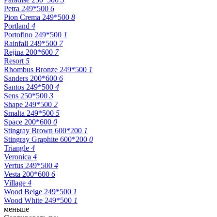
Petra 249*500
6
Pion Crema 249*500
8
Portland
4
Portofino 249*500
1
Rainfall 249*500
7
Rejina 200*600
7
Resort
5
Rhombus Bronze 249*500
1
Sanders 200*600
6
Santos 249*500
4
Sens 250*500
3
Shape 249*500
2
Smalta 249*500
5
Space 200*600
0
Stingray Brown 600*200
1
Stingray Graphite 600*200
0
Triangle
4
Veronica
4
Vertus 249*500
4
Vesta 200*600
6
Village
4
Wood Beige 249*500
1
Wood White 249*500
1
меньше