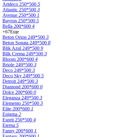
Artdeco 250*500
5
Atlantic 250*500
3
Avenue 250*500
1
Bayron 250*500
5
Bella 200*600
4
+67
Еще
Beton Orion 249*500
3
Beton Sonata 249*500
8
Blik Azul 249*500
9
Blik Crema 249*500
3
Bloom 200*600
4
Briole 249*500
3
Deco 249*500
3
Deco Sky 249*500
5
Detroit 249*500
3
Diamond 200*600
0
Dolce 200*600
0
Eleganza 249*500
3
Elemento 250*500
3
Elite 200*600
1
Enigma
2
Esprit 250*500
4
Eterna
5
Fanny 200*600
1
Fantasy 200*600
1