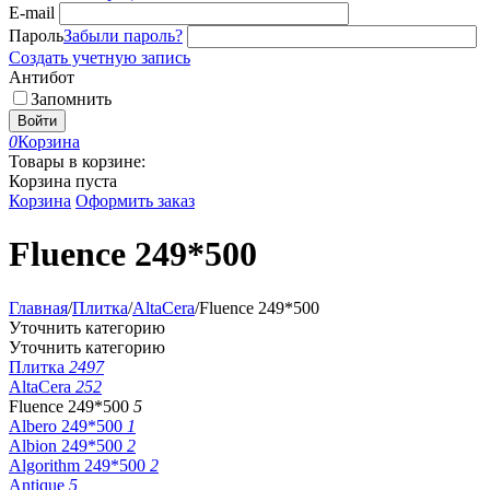
E-mail
Пароль
Забыли пароль?
Создать учетную запись
Антибот
Запомнить
Войти
0
Корзина
Товары в корзине:
Корзина пуста
Корзина
Оформить заказ
Fluence 249*500
Главная
/
Плитка
/
AltaCera
/
Fluence 249*500
Уточнить категорию
Уточнить категорию
Плитка
2497
AltaCera
252
Fluence 249*500
5
Albero 249*500
1
Albion 249*500
2
Algorithm 249*500
2
Antique
5