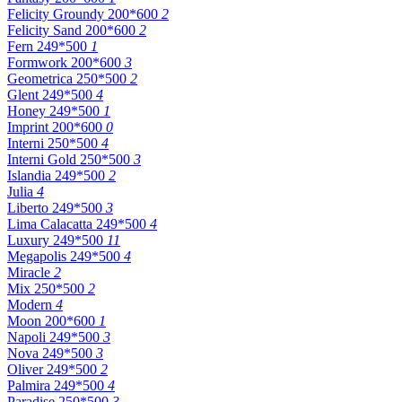
Felicity Groundy 200*600
2
Felicity Sand 200*600
2
Fern 249*500
1
Formwork 200*600
3
Geometrica 250*500
2
Glent 249*500
4
Honey 249*500
1
Imprint 200*600
0
Interni 250*500
4
Interni Gold 250*500
3
Islandia 249*500
2
Julia
4
Liberto 249*500
3
Lima Calacatta 249*500
4
Luxury 249*500
11
Megapolis 249*500
4
Miracle
2
Mix 250*500
2
Modern
4
Moon 200*600
1
Napoli 249*500
3
Nova 249*500
3
Oliver 249*500
2
Palmira 249*500
4
Paradise 250*500
3