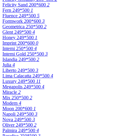
Felicity Sand 200*600
2
Fern 249*500
1
Fluence 249*500
5
Formwork 200*600
3
Geometrica 250*500
2
Glent 249*500
4
Honey 249*500
1
Imprint 200*600
0
Interni 250*500
4
Interni Gold 250*500
3
Islandia 249*500
2
Julia
4
Liberto 249*500
3
Lima Calacatta 249*500
4
Luxury 249*500
11
Megapolis 249*500
4
Miracle
2
Mix 250*500
2
Modern
4
Moon 200*600
1
Napoli 249*500
3
Nova 249*500
3
Oliver 249*500
2
Palmira 249*500
4
Paradise 250*500
3