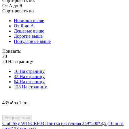
Сортировать по:
От А до Я
Сортировать по
Новинки выше
От Я до А
Дешевые выше
Дорогие выше
Популярные выше
Показать:
20
20 На страницу
16 На страницу
32 На страницу
64 На страницу
128 На страницу
‍435‍
₽
за 1 шт.
Нет в наличии
Craft Sky WT9CRF03 Плитка настенная 249*500*8,5 (10 шт в
уп/67.23 м в пал)