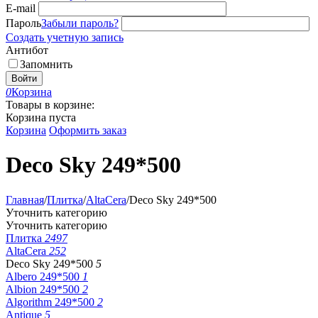
E-mail
Пароль
Забыли пароль?
Создать учетную запись
Антибот
Запомнить
Войти
0
Корзина
Товары в корзине:
Корзина пуста
Корзина
Оформить заказ
Deco Sky 249*500
Главная
/
Плитка
/
AltaCera
/
Deco Sky 249*500
Уточнить категорию
Уточнить категорию
Плитка
2497
AltaCera
252
Deco Sky 249*500
5
Albero 249*500
1
Albion 249*500
2
Algorithm 249*500
2
Antique
5