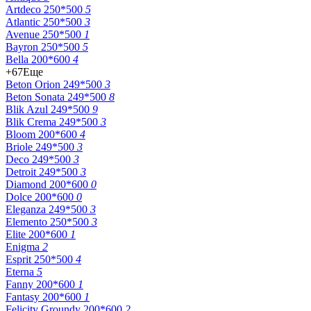
Artdeco 250*500
5
Atlantic 250*500
3
Avenue 250*500
1
Bayron 250*500
5
Bella 200*600
4
+67
Еще
Beton Orion 249*500
3
Beton Sonata 249*500
8
Blik Azul 249*500
9
Blik Crema 249*500
3
Bloom 200*600
4
Briole 249*500
3
Deco 249*500
3
Detroit 249*500
3
Diamond 200*600
0
Dolce 200*600
0
Eleganza 249*500
3
Elemento 250*500
3
Elite 200*600
1
Enigma
2
Esprit 250*500
4
Eterna
5
Fanny 200*600
1
Fantasy 200*600
1
Felicity Groundy 200*600
2