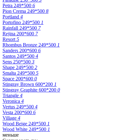
Petra 249*500
6
Pion Crema 249*500
8
Portland
4
Portofino 249*500
1
Rainfall 249*500
7
Rejina 200*600
7
Resort
5
Rhombus Bronze 249*500
1
Sanders 200*600
6
Santos 249*500
4
Sens 250*500
3
Shape 249*500
2
Smalta 249*500
5
Space 200*600
0
Stingray Brown 600*200
1
Stingray Graphite 600*200
0
Triangle
4
Veronica
4
Vertus 249*500
4
Vesta 200*600
6
Village
4
Wood Beige 249*500
1
Wood White 249*500
1
меньше