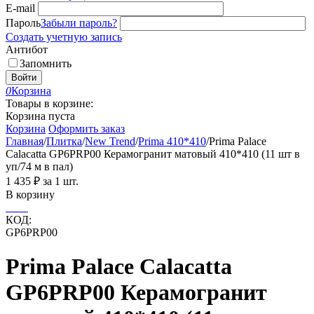
E-mail
Пароль
Забыли пароль?
Создать учетную запись
Антибот
Запомнить
Войти
0
Корзина
Товары в корзине:
Корзина пуста
Корзина
Оформить заказ
Главная
/
Плитка
/
New Trend
/
Prima 410*410
/
Prima Palace
Calacatta GP6PRP00 Керамогранит матовый 410*410 (11 шт в
уп/74 м в пал)
1 435
₽
за 1 шт.
В корзину
КОД:
GP6PRP00
Prima Palace Calacatta
GP6PRP00 Керамогранит