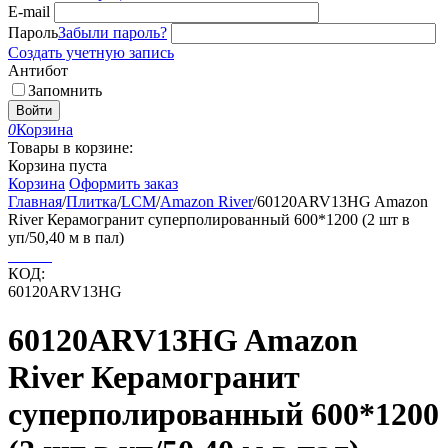
E-mail
Пароль
Забыли пароль?
Создать учетную запись
Антибот
Запомнить
Войти
0
Корзина
Товары в корзине:
Корзина пуста
Корзина
Оформить заказ
Главная
/
Плитка
/
LCM
/
Amazon River
/
60120ARV13HG Amazon
River Керамогранит суперполированный 600*1200 (2 шт в
уп/50,40 м в пал)
КОД:
60120ARV13HG
60120ARV13HG Amazon
River Керамогранит
суперполированный 600*1200