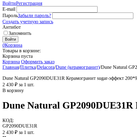
Войти
Регистрация
E-mail
Пароль
Забыли пароль?
Создать учетную запись
Антибот
Запомнить
Войти
0
Корзина
Товары в корзине:
Корзина пуста
Корзина
Оформить заказ
Главная
/
Плитка
/
Delacora
/
Dune (керамогранит)
/
Dune Natural GP
Dune Natural GP2090DUE31R Керамогранит sugar-эффект 200*900
2 430
₽
за 1 шт.
В корзину
Dune Natural GP2090DUE31R Ке
КОД:
GP2090DUE31R
2 430
₽
за 1 шт.