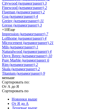
Citywood (керамогранит)
3
Finewood (керамогранит)
2
Flagman (керамогранит)
2
Goa (керамогранит)
4
Greiny (керамогранит)
11
Gresse (керамогранит)
3
+10
Еще
Impression (керамогранит)
7
Lofthome (керамогранит)
4
Microcement (керамогранит)
21
Mils (керамогранит)
1
Naturalwood (керамогранит)
4
Onyx Breez (керамогранит)
10
Pure Marble (керамогранит
6
Rim (керамогранит)
2
Skala (керамогранит)
2
Titanium (керамогранит)
9
меньше
Сортировать по:
От А до Я
Сортировать по
Новинки выше
От Я до А
Дешевые выше