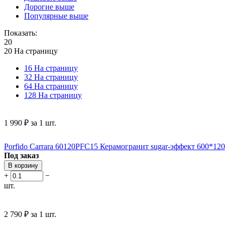
Дорогие выше
Популярные выше
Показать:
20
20 На страницу
16 На страницу
32 На страницу
64 На страницу
128 На страницу
1 990
₽
за 1 шт.
Porfido Carrara 60120PFC15 Керамогранит sugar-эффект 600*1200
Под заказ
В корзину
+
−
шт.
2 790
₽
за 1 шт.