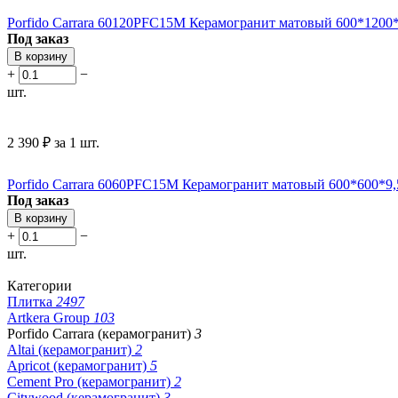
Porfido Carrara 60120PFC15M Керамогранит матовый 600*1200*9,
Под заказ
В корзину
+
−
шт.
2 390
₽
за 1 шт.
Porfido Carrara 6060PFC15M Керамогранит матовый 600*600*9,5 
Под заказ
В корзину
+
−
шт.
Категории
Плитка
2497
Artkera Group
103
Porfido Carrara (керамогранит)
3
Altai (керамогранит)
2
Apricot (керамогранит)
5
Cement Pro (керамогранит)
2
Citywood (керамогранит)
3