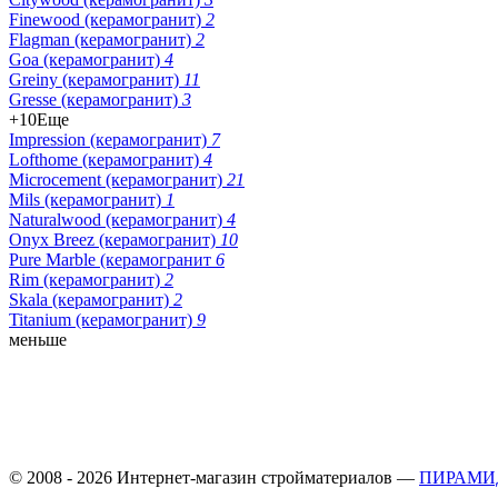
Finewood (керамогранит)
2
Flagman (керамогранит)
2
Goa (керамогранит)
4
Greiny (керамогранит)
11
Gresse (керамогранит)
3
+10
Еще
Impression (керамогранит)
7
Lofthome (керамогранит)
4
Microcement (керамогранит)
21
Mils (керамогранит)
1
Naturalwood (керамогранит)
4
Onyx Breez (керамогранит)
10
Pure Marble (керамогранит
6
Rim (керамогранит)
2
Skala (керамогранит)
2
Titanium (керамогранит)
9
меньше
© 2008 - 2026 Интернет-магазин стройматериалов —
ПИРАМИ