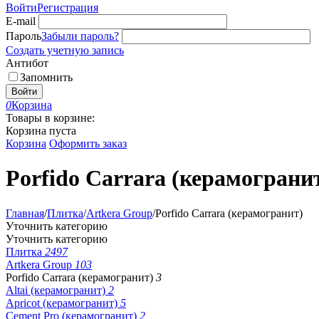
Войти
Регистрация
E-mail
Пароль
Забыли пароль?
Создать учетную запись
Антибот
Запомнить
Войти
0
Корзина
Товары в корзине:
Корзина пуста
Корзина
Оформить заказ
Porfido Carrara (керамограни
Главная
/
Плитка
/
Artkera Group
/
Porfido Carrara (керамогранит)
Уточнить категорию
Уточнить категорию
Плитка
2497
Artkera Group
103
Porfido Carrara (керамогранит)
3
Altai (керамогранит)
2
Apricot (керамогранит)
5
Cement Pro (керамогранит)
2